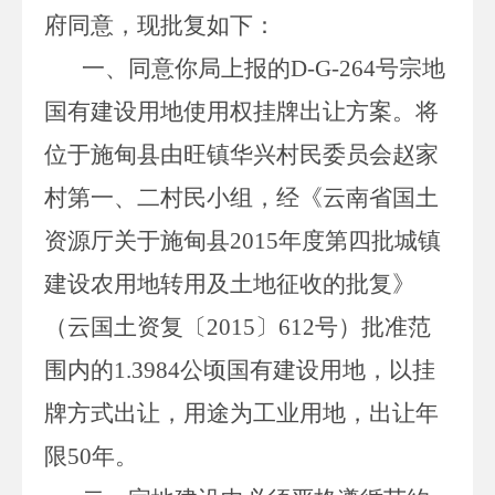
府同意，现批复如下：
一、同意你局上报的
D-G-264
号宗地
国有建设用地使用权挂牌出让方案。将
位于施甸县由旺镇华兴村民委员会赵家
村第一、二村民小组，经《云南省国土
资源厅关于施甸县
2015
年度第四批城镇
建设农用地转用及土地征收的批复》
（云国土资复〔
2015
〕
612
号）批准范
围内的
1.3984
公顷国有建设用地，以挂
牌方式出让，用途为工业用地，出让年
限
50
年。