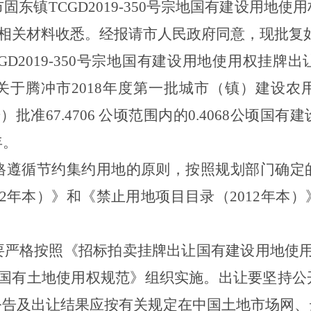
市固东镇
TC
GD
201
9
-
350
号宗地国有建设用地使用
相关材料收悉。经报请市人民政府同意，现批复
GD
201
9
-
350
号宗地国有建设用地使用权挂牌出
关于腾冲市
2018
年度第一批城市（镇）建设农
号）批准
67.4706
公顷范围内的
0.4068
公顷国有建
年。
格遵循节约集约用地的原则，按照规划部门确定
2
年本）》和《禁止用地项目目录（
2012
年本）
要严格按照《招标拍卖挂牌出让国有建设用地使
国有土地使用权规范》组织实施。出让要坚持公
公告及出让结果应按有关规定在中国土地市场网、