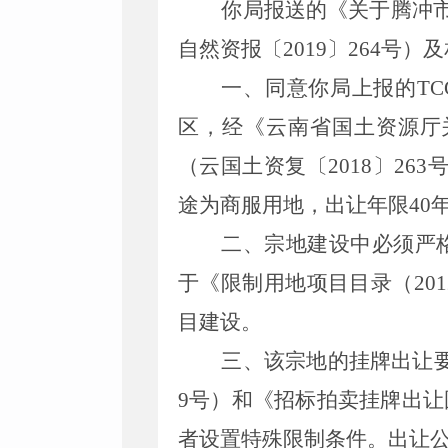
你局报送的《关于
腾冲
自然
资
报
〔
2019
〕
264
号）及
一、同意你局上报的
TC
区
，经
《云南省国土资源厅
（云国土资复〔
2018
〕
263
途为
商服
用地，出让年限
40
二、宗地建设中必须严
于《限制用地项目目录（
201
目建设。
三、该宗地的挂牌出让
9
号）和《招标拍卖挂牌出让
者设置特殊限制条件。出让