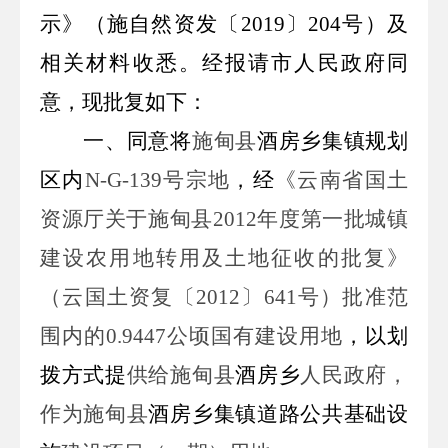
示》（施
自然
资发〔
201
9
〕
204
号）及
相关材料收悉。经报请市人民政府同
意，现批复如下：
一、同意
将
施甸县
酒房乡集镇规划
区内
N-G-139
号宗地
，经
《云南
省国土
资源厅关于
施甸县
20
12
年度第
一
批
城镇
建设农用地转用及土地征收的批复》
（云国土资复〔
20
12
〕
641
号）批准范
围内的
0.9447
公顷
国有建设用地
，以划
拨方式提
供给
施甸县
酒房乡
人民政府
，
作
为
施甸县
酒房乡集镇道路公共基础设