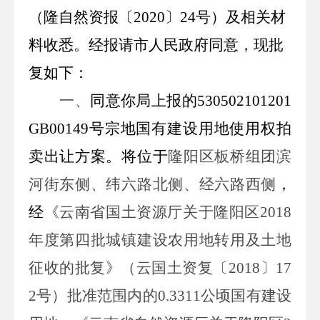
（
隆自然资报
〔
20
20
〕
24
号）及相关材
料收悉。经报请市人民政府同意，现批
复如下：
一、
同意你局上报的
530502101201
GB00149
号
宗地国有建设用地使用权
拍
卖出让方案。
将
位于
隆阳区板桥组团滨
河街东侧、纬六路北侧、经六路西侧
，
经
《云南省
国土
资源厅关于
隆阳区
2018
年度第四批城镇建设农用地转用及土地
征收
的批复》（云
国土
资复〔
201
8
〕
17
2
号）批准范围内的
0.3311
公顷
国有建设