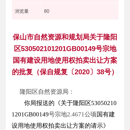
浏览量
80
保山市自然资源和规划局关于隆阳
区530502101201GB00149号宗地
国有建设用地使用权拍卖出让方案
的批复（保自规复〔2020〕38号）
隆阳区自然资源局
：
你
局
报送的《关于
隆阳区
530502
10
1201
GB00
149
号宗地
2.4671
公顷
国有建
设用地使用权拍卖出让方案
的
请示》