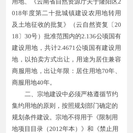
用地
、
《云南省
自然
资源厅关于
隆阳区
2
018
年度第二十批城镇建设农用地转用
及土地征收
的批复》（云
自然
资复〔
20
1
8
〕
30
号）批准范围内的
2.136
公顷
国有
建设用地
，共计
2.4671
公顷国有建设用
地
，
以拍卖方式出让
，
用途为
居住兼容
商服用地
，出让年限
：居住用地
70
年、
商服用地
40
年
。
二、宗地建设中必须严格遵循节约
集约用地的原则，按照规划部门确定的
规划条件建设。宗地不得用于《限制用
地项目目录（
2012
年本）》和《禁止用