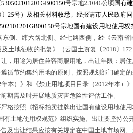
区
530502
101201
GB00
150
号宗地
2.1046
公顷
国有
0
〕
25
号）及相关材料收悉。经报请市人民政府同
0502101201GB00150
号
宗地国有建设用地使用权
路东侧、纬六路北侧、经七路西侧
，经
《云南省
用及土地征收
的批复》（云
国土
资复〔
201
8
〕
172
出让
，
用途为
居住兼容商服用地
，出让年限
：居住
格遵循节约集约用地的原则，按照规划部门确定的
2
年本）》和《禁止用地项目目录（
2012
年本）》
设前期需及时开展地质灾害危险性评估工作。
要严格按照《招标拍卖挂牌出让国有建设用地使用
国有土地使用权规范》组织实施
。
出让要坚持公
公告及出让结果应按有关规定在中国土地市场网、