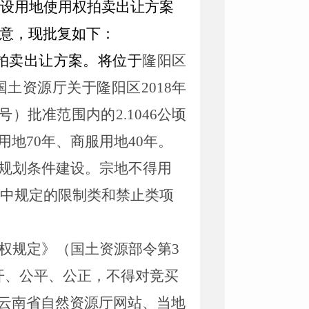
建设用地使用权拍卖出让方案
意，现批复如下：
拍卖出让方案。
将
位于
隆阳区
国土
资源厅关于
隆阳区
2018
年
号）批准范围内的
2.1046
公顷
用地
70
年、商服用地
40
年
。
规划条件建设。宗地不得用
中规定的限制类和禁止类项
权规定》（国土资源部令第
3
开、公平、公正，不得对竞买
云南省自然资源厅网站、当地