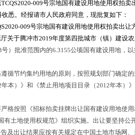
镇
TC
QS
20
20
-
009
号宗地国有建设用地使用权
拍卖
料收悉。经报请市人民政府同意，现批复如下：
QS
20
20
-
009
号宗地国有建设用地使用权
拍卖出让
源厅关于腾冲市
2019
年度第四批城市（镇）建设农
3
号）批准范围内的
6.3155
公顷国有建设用地
，
以
格遵循节约集约用地的原则，按照规划部门确定的
2
年本）》和《禁止用地项目目录（
2012
年本）》
要严格按照《招标拍卖挂牌出让国有建设用地使用
国有土地使用权规范》组织实施
。
出让要坚持公
公告及出让结果应按有关规定在中国土地市场网、