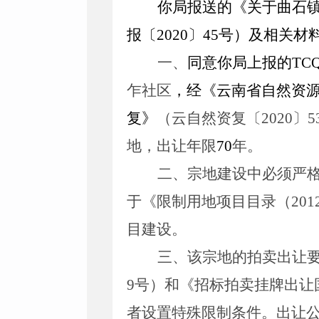
你局报送的《关于
曲石
报
〔
20
20
〕
45
号）及相关材
一、
同意你局上报的
TC
乍
社区
，经
《
云南省自然资
复》
（云自然资复〔
20
20
〕
5
地，出让年限
70
年。
二、宗地建设中必须严
于《限制用地项目目录（
201
目建设。
三、
该宗地的拍卖出让
9
号）和《招标拍卖挂牌出让
者设置特殊限制条件。出让