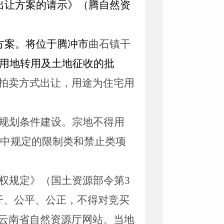
出让方案的
请示》（
腾自然
资
方案。
将
位于腾冲市
曲石镇干
用地转用及土地征收
的批
拍卖方式出让，用途为住宅用
规划条件建设。宗地不得用
中规定的限制类和禁止类项
权规定》（国土资源部令第
3
开、公平、公正，不得对竞买
云南省自然资源厅网站、当地