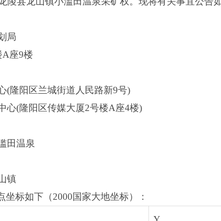
龙陵县龙山镇小滥田温泉采矿权。现将有关事宜公告
划局
A座9楼
(隆阳区兰城街道人民路新9号)
心(隆阳区传媒大厦2号楼A座4楼)
滥田温泉
山镇
拐点坐标如下（2000国家大地坐标）：
Y