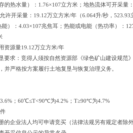
水量）：1.76×107立方米；地热流体可开采量：19.
允许开采量：19.12万立方米/年（6.064升/秒，523
）：4.03×107兆焦耳；热能或电能（热功率）：127
米
资源量19.12万立方米/年
垦要求：竞得人须按自然资源部《绿色矿山建设规范
，并严格按方案履行土地复垦与恢复治理义务。
6%；60℃≤T<90℃为4.2%；T≥90℃为4.7%
条件
册的企业法人均可申请竞买（法律法规另有规定者除
查开采信息公示的异常名录。