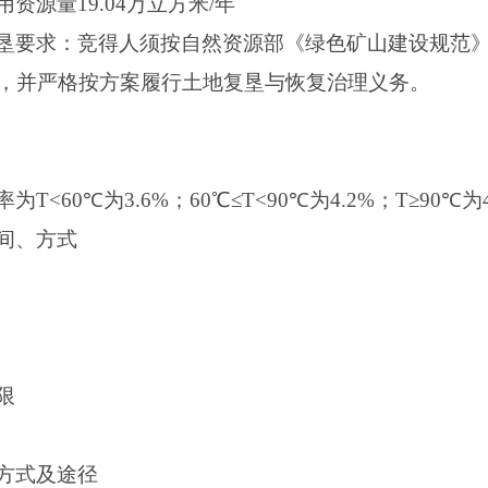
资源量19.04万立方米/年
垦要求：竞得人须按自然资源部《绿色矿山建设规范
，并严格按方案履行土地复垦与恢复治理义务。
60℃为3.6%；60℃≤T<90℃为4.2%；T≥90℃为4
间、方式
限
方式及途径