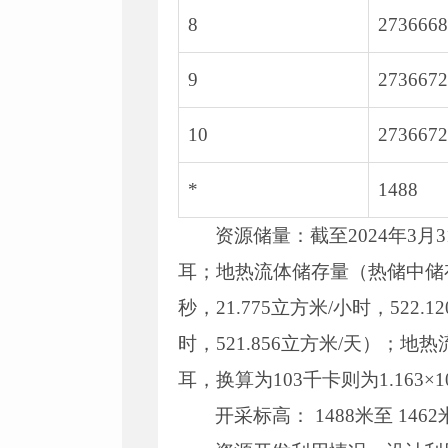
8
2736668
9
2736672
10
2736672
*
1488
资源储量：截至2024年3月
耳；地热流体储存量（热储中储存的热
秒，21.775立方米/小时，522.
时，521.856立方米/天）；地
耳，换算为103千卡则为1.163×
开采标高： 1488米至 1462