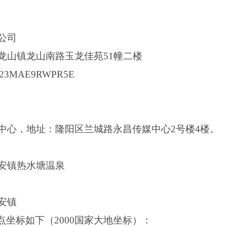
公司
龙山镇龙山南路玉龙佳苑51幢二楼
3MAE9RWPR5E
中心，地址：隆阳区兰城路永昌传媒中心2号楼4楼。
安镇热水塘温泉
安镇
拐点坐标如下（2000国家大地坐标）：