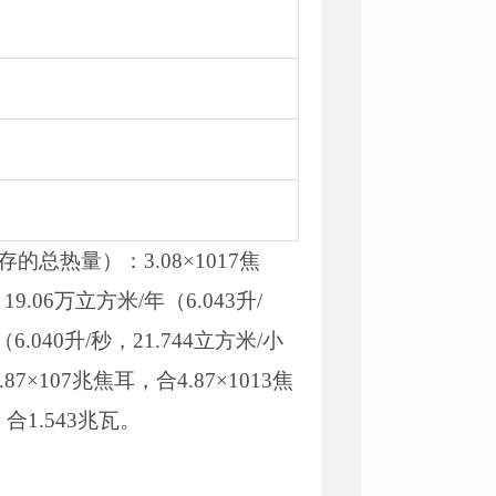
总热量）：3.08×1017焦
06万立方米/年（6.043升/
.040升/秒，21.744立方米/小
107兆焦耳，合4.87×1013焦
合1.543兆瓦。