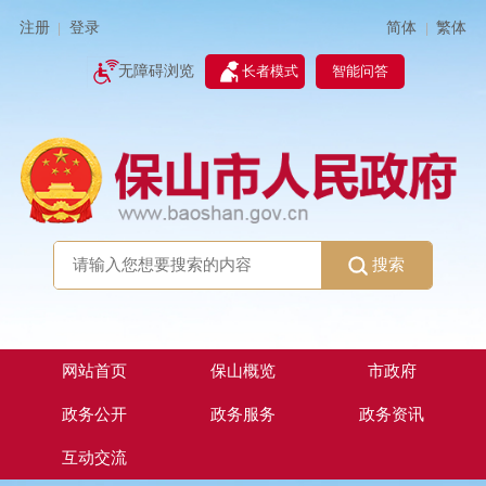
简体
繁体
注册
登录
|
|
无障碍浏览
长者模式
智能问答
搜索
网站首页
保山概览
市政府
政务公开
政务服务
政务资讯
互动交流