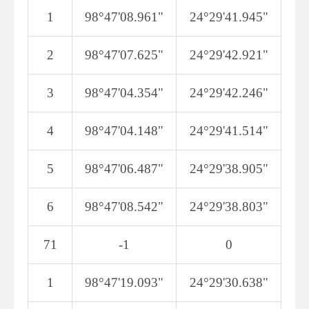
1
98°47'08.961"
24°29'41.945"
2
98°47'07.625"
24°29'42.921"
3
98°47'04.354"
24°29'42.246"
4
98°47'04.148"
24°29'41.514"
5
98°47'06.487"
24°29'38.905"
6
98°47'08.542"
24°29'38.803"
71
-1
0
1
98°47'19.093"
24°29'30.638"