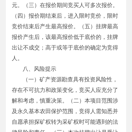
元。（三）在报价期间竞买人可多次报价。
（四）报价期结束后，进入限时竞价，限时
竞价结束后产生最高报价。（五）挂牌最高
报价产生后，该最高报价低于底价的，挂牌
出让不成交；高于或等于底价的确定为竞得
人。
八、风险提示
（一）矿产资源勘查具有投资风险性，
存在不可抗力和政策变化，竞买人应充分了
解和考虑，慎重决策。（二）本项目范围涉
及永久基本农田保护范围，竞得人需知悉并
自愿承担探矿权转为采矿权时可能遇到的法