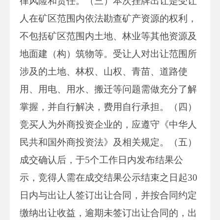
律风险和责任。（三）本次挂牌出让是受让
人在矿区范围内依法勘查矿产资源的权利，
不包括矿区范围内土地、林业等其他资源及
地面建（构）筑物等。受让人对出让范围所
涉及的土地、林权、山权、青苗、道路使
用、用电、用水、搬迁等问题需做充分了解
掌握，并自行解决，费用自行承担。（四）
竞买人为外商投资企业的，应遵守《中华人
民共和国外商投资法》及相关规定。（五）
成交确认后，于5个工作日内发布结果公
示，竞得人需在成交结果公示结束之日起30
日内与出让人签订出让合同，并按合同约定
缴纳出让收益，逾期未签订出让合同的，出