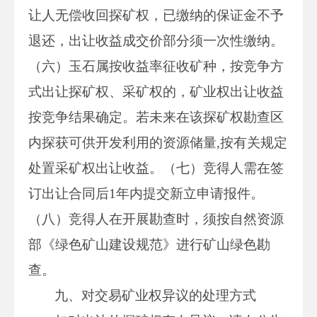
让人无偿收回探矿权，已缴纳的保证金不予
退还，出让收益成交价部分须一次性缴纳。
（六）玉石属按收益率征收矿种，按竞争方
式出让探矿权、采矿权的，矿业权出让收益
按竞争结果确定。若未来在该探矿权勘查区
内探获可供开发利用的资源储量,按有关规定
处置采矿权出让收益。（七）竞得人需在签
订出让合同后1年内提交新立申请报件。
（八）竞得人在开展勘查时，须按自然资源
部《绿色矿山建设规范》进行矿山绿色勘
查。
九、对交易矿业权异议的处理方式