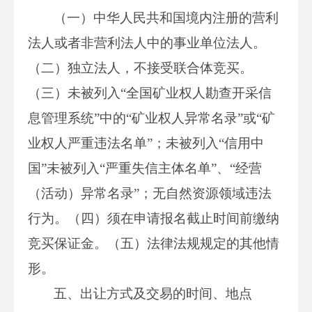
（一）中华人民共和国境内注册的营利
法人或者非营利法人中的事业单位法人。
（二）独立法人，不接受联合体竞买。
（三）未被列入“全国矿业权人勘查开采信
息管理系统”中的“矿业权人异常名录”或“矿
业权人严重违法名单”；未被列入“信用中
国”未被列入“严重失信主体名单”、“经营
（活动）异常名录”；无自然资源领域违法
行为。（四）须在申请报名截止时间前缴纳
竞买保证金。（五）法律法规规定的其他情
形。
五、出让方式及交易的时间、地点