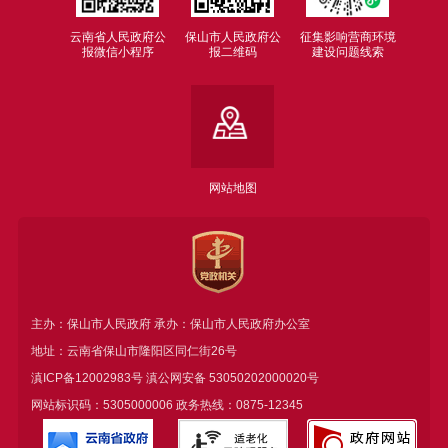
云南省人民政府公
保山市人民政府公
征集影响营商环境
报微信小程序
报二维码
建设问题线索
网站地图
主办：保山市人民政府 承办：保山市人民政府办公室
地址：云南省保山市隆阳区同仁街26号
滇ICP备12002983号
滇公网安备
53050202000020号
网站标识码：5305000006 政务热线：0875-12345