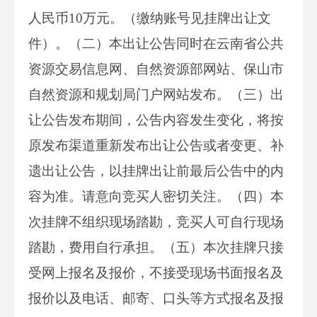
人民币10万元。（缴纳账号见挂牌出让文
件）。（二）本出让公告同时在云南省公共
资源交易信息网、自然资源部网站、保山市
自然资源和规划局门户网站发布。（三）出
让公告发布期间，公告内容发生变化，将按
原发布渠道重新发布出让公告或者变更、补
遗出让公告，以挂牌出让前最后公告中的内
容为准。请意向竞买人密切关注。（四）本
次挂牌不组织现场踏勘，竞买人可自行现场
踏勘，费用自行承担。（五）本次挂牌只接
受网上报名及报价，不接受现场书面报名及
报价以及电话、邮寄、口头等方式报名及报