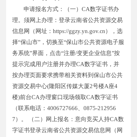
申请报名方式：（一）CA数字证书办
理。须网上办理：登录云南省公共资源交易
信息网（网址：https://ggzy.yn.gov.cn），选
择“保山市”，切换至“保山市公共资源电子服
务系统”界面，点击“注册/变更企业信息”按
提示完成用户注册并办理CA数字证书，并
按办理页面要求携带相关资料到保山市公共
资源交易中心(隆阳区传媒大厦2号楼A座4
楼)前台CA办理窗口现场领取CA数字证书
（联系电话：4006727666、0875-212956
7）。 （二）网上报名：意向竞买人持CA数
字证书登录云南省公共资源交易信息网（网