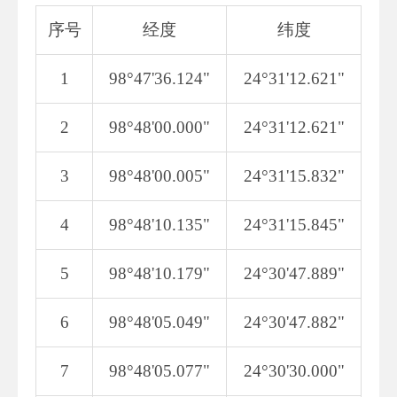
序号
经度
纬度
1
98°47'36.124"
24°31'12.621"
2
98°48'00.000"
24°31'12.621"
3
98°48'00.005"
24°31'15.832"
4
98°48'10.135"
24°31'15.845"
5
98°48'10.179"
24°30'47.889"
6
98°48'05.049"
24°30'47.882"
7
98°48'05.077"
24°30'30.000"