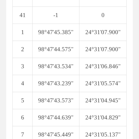
41
-1
0
1
98°47'45.385"
24°31'07.900"
2
98°47'44.575"
24°31'07.900"
3
98°47'43.534"
24°31'06.846"
4
98°47'43.239"
24°31'05.574"
5
98°47'43.573"
24°31'04.945"
6
98°47'44.639"
24°31'04.829"
7
98°47'45.449"
24°31'05.137"