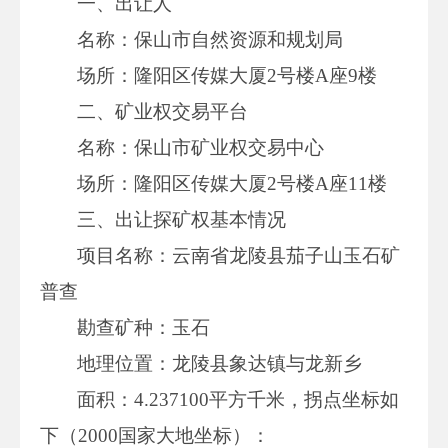
一、出让人
名称：保山市自然资源和规划局
场所：隆阳区传媒大厦2号楼A座9楼
二、矿业权交易平台
名称：保山市矿业权交易中心
场所：隆阳区传媒大厦2号楼A座11楼
三、出让探矿权基本情况
项目名称：云南省龙陵县茄子山玉石矿
普查
勘查矿种：玉石
地理位置：龙陵县象达镇与龙新乡
面积：4.237100平方千米，拐点坐标如
下（2000国家大地坐标）：