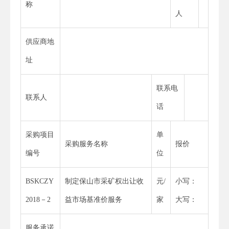
称
人
供应商地
址
联系电
联系人
话
采购项目
单
采购服务名称
报价
编号
位
BSKCZY
制定保山市采矿权出让收
元/
小写：
2018－2
益市场基准价服务
家
大写：
服务承诺