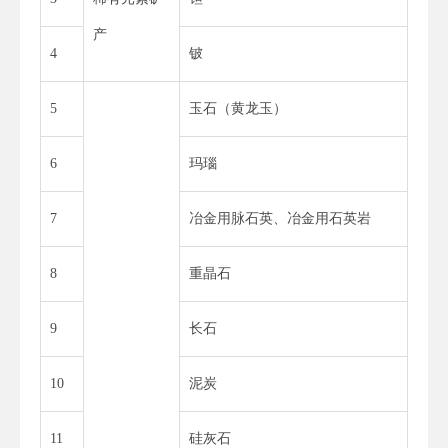
产
4
铍
5
玉石（黄龙玉）
6
玛瑙
7
冶金用脉石英、冶金用石英岩
8
重晶石
9
长石
10
泥炭
11
硅灰石