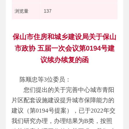
浏览量
137
保山市住房和城乡建设局关于保山
市政协 五届一次会议第0194号建
议续办续复的函
陈顺忠等
3
位委员
：
您们提出的关于完善中心城市青阳
片区配套设施建设提升城市保障能力的
建议（第
0194
号提案），
已
于
2022
年
交
我们研究办理，
办理结果为
B
类，按照