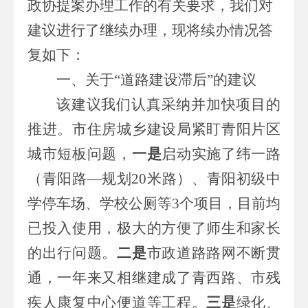
政协提案办理工作的有关要求，我们对
建议进行了继续办理，
现
将续办情况
答
复如下：
一、关于“道路建设滞后”的建议
该建议我们认真采纳并加快项目的
推进。
市住房城乡建设局紧盯青阳片区
城市短板问题，
一是
启动实施了纬一路
（青阳路—规划
20
米路）、青阳初级中
学停车场、学校公厕等
3
个项目，目前均
已投入使用，极大的方便了师生和家长
的出行问题。
二是
市政道路路网不断贯
通，一年来又相继建成了青西路、市残
疾人康复中心便道等工程。
三是
绿化、