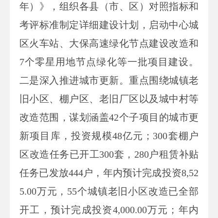
年）》，组织各县（市、区）对照指标和
考评标准制定详细建设计划，启动中心城
区火车站、大保高速绿化节点建设改造和
7
个零星用地节点绿化等一批项目建设。
二是深入推进城市更新。重点围绕城镇老
旧小区、棚户区、老旧厂区以及城中村等
改造范围，谋划涵盖
42
个子项目的城市更
新项目库，投资规模
48
亿元；
300
套棚户
区改造任务已开工
300
套，
280
户租赁补贴
任务已发放
444
户，年内预计完成投资
8,52
5.00
万元，
55
个城镇老旧小区改造已全部
开工，预计完成投资
4,000.00
万元；年内