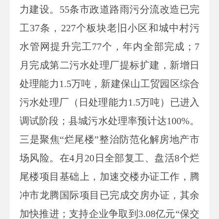
力建设。
55
条市政道路雨污分流改造已完
工
37
条，
227
个板块老旧小区和城中村污
水管网提升完工
77
个，年内全部完成；
7
月完成第二污水处理厂提标扩建，新增日
处理能力
1.5
万吨，新建保山工贸园区综合
污水处理厂（日处理能力
1.5
万吨）已进入
调试阶段；县城污水处理率预计达
100%
。
三是聚焦“烂尾楼”整治防范化解房地产市
场风险。在
4
月
20
日全部复工、盘活
8
个烂
尾楼项目基础上，加速交楼办证工作，腾
冲市龙腾国际项目已完成交房办证，其余
加快推进；支持企业争取到
3.08
亿元“保交