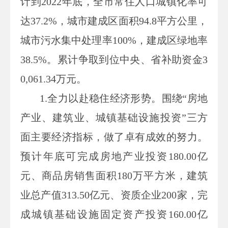
计到
2022
年底，全市常住人口城镇化率可
达
37.2%
，城市建成区面积
94.8
平方公里，
城市污水集中处理率
100%
，建成区绿地率
38.5%
。累计争取到位中央、省补助资金
3
0,061.34
万元。
1.
全力以赴稳住经济形势。围绕“房地
产业、建筑业、城镇基础设施投资”三方
面主要经济指标，做了卓有成效的努力。
预计年底可完成房地产业投资
180.00
亿
元、商品房销售面积
180
万平方米，建筑
业总产值
313.50
亿元、资质企业
200
家，完
成城镇基础设施固定资产投资
160.00
亿