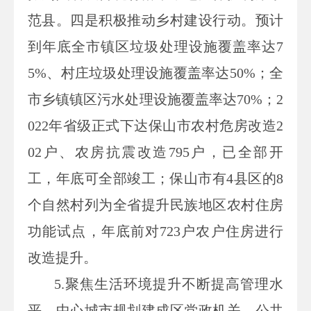
范县。四是积极推动乡村建设行动。预计
到年底全市镇区垃圾处理设施覆盖率达
7
5%
、村庄垃圾处理设施覆盖率达
50%
；全
市乡镇镇区污水处理设施覆盖率达
70%
；
2
022
年省级正式下达保山市农村危房改造
2
02
户、农房抗震改造
795
户，已全部开
工，年底可全部竣工；保山市有
4
县区的
8
个自然村列为全省提升民族地区农村住房
功能试点，年底前对
723
户农户住房进行
改造提升。
5.
聚焦生活环境提升不断提高管理水
平。中心城市规划建成区党政机关、公共