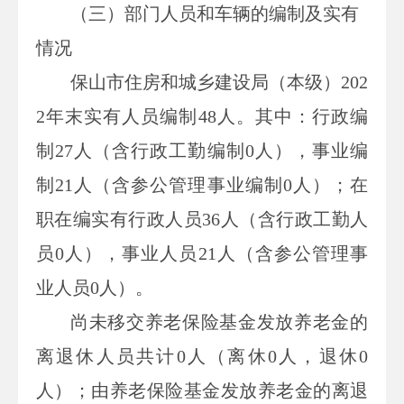
（三）部门人员和车辆的编制及实有
情况
保山市住房和城乡建设局（本级）
202
2
年末实有人员编制
48
人。其中：行政编
制
27
人（含行政工勤编制
0
人），事业编
制
21
人（含参公管理事业编制
0
人）；在
职在编实有行政人员
36
人（含行政工勤人
员
0
人），事业人员
21
人（含参公管理事
业人员
0
人）。
尚未移交养老保险基金发放养老金的
离退休人员共计
0
人（离休
0
人，退休
0
人）；由养老保险基金发放养老金的离退