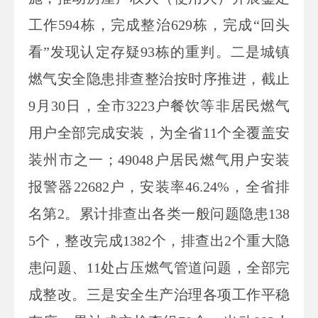
工作
594
栋，完成整治
629
栋，完成“回头
看”发现认定存疑
93
栋的重判。二是城镇
燃气安全隐患排查整治按时序推进，截止
9
月
30
日，全市
3223
户餐饮等非居民燃气
用户全部完成安装，为全省
11
个全覆盖安
装州市之一；
49048
户居民燃气用户安装
报警器
22682
户，安装率
46.24%
，全省排
名第
2
。累计排查出各类一般问题隐患
138
5
个，整改完成
1382
个，排查出
2
个重大隐
患问题、
11
处占压燃气管道问题，全部完
成整改。三是安全生产治理各项工作平稳