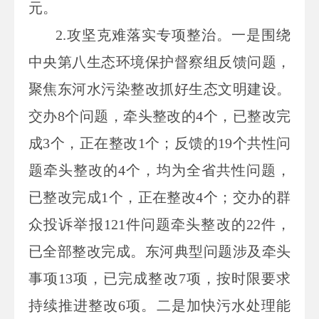
元。
2.
攻坚克难落实专项整治。一是围绕
中央第八生态环境保护督察组反馈问题，
聚焦东河水污染整改抓好生态文明建设。
交办
8
个问题，牵头整改的
4
个，已整改完
成
3
个，正在整改
1
个；反馈的
19
个共性问
题牵头整改的
4
个，均为全省共性问题，
已整改完成
1
个，正在整改
4
个；交办的群
众投诉举报
121
件问题牵头整改的
22
件，
已全部整改完成。东河典型问题涉及牵头
事项
13
项，已完成整改
7
项，按时限要求
持续推进整改
6
项。二是加快污水处理能