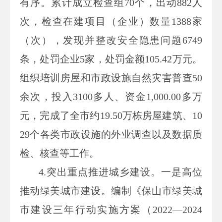
有序。累计成立检查组
70
个，出动
882
人
次，检查在建项目（企业）数量
1388
家
（次），发现并整改安全隐患问题
6749
条，处罚企业
5
家，处罚金额
105.42
万元。
组织培训房屋和市政设施自然灾害普查
50
余次，投入
3100
多人、资金
1,000.00
多万
元，完成了全市约
19.50
万栋房屋建筑、
10
29
个各类市政设施的外业调查以及数据质
检、核查等工作。
4.
突出重点推进城乡建设。一是高位
推动绿美城市建设。编制《保山市绿美城
市建设三年行动实施方案（
2022
—
2024