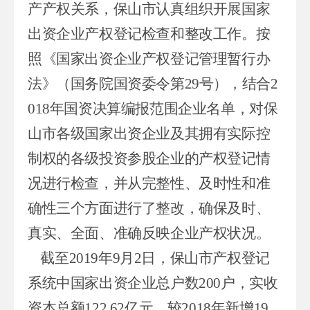
产产权关系，
保山市认真组织开展国家
出资企业产权登记检查和整改工作。
按
照《
国家出资企业产权登记管理暂行办
法》（国务院国资委令第
29
号）
，
结
合
2
01
8
年国资决算编报范围企业名单，
对
保
山市
各级
国家出资
企业及其
拥有实际控
制权的各级
投资参股企业
的产权登记情
况进行
检查，并从
完整性、及时性和准
确性三个方面进行了整改
，确保
及时、
真实、全面、
准确
反映企业产权状况
。
截至
201
9
年
9
月
2
日，保山市产权登记
系统中国家出资企业总户数
200
户，实收
资本总额
122.62
亿元，
较
2018
年新增
19