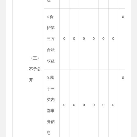
4.保
0
护第
三方
0
0
0
0
0
0
合法
（三）
权益
不予公
5.属
0
开
于三
类内
0
0
0
0
0
0
部事
务信
息