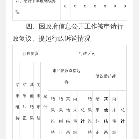
四、结转下年度继续办
0
0
0
0
0
0
0
理
四、因
政府信息公开工作被申请行
政复议、提起行政诉讼情况
行政复议
行政诉讼
未经复议直接起
复议后起诉
诉
结
结
其
尚
果
果
他
未
总
结
结
其
尚
结
结
其
尚
维
纠
结
审
计
果
果
他
未
总
果
果
他
未
总
持
正
果
结
维
纠
结
审
计
维
纠
结
审
计
持
正
果
结
持
正
果
结