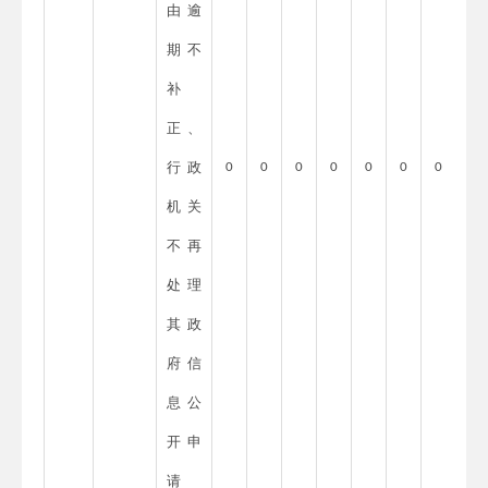
由逾
期不
补
正、
行政
0
0
0
0
0
0
0
机关
不再
处理
其政
府信
息公
开申
请