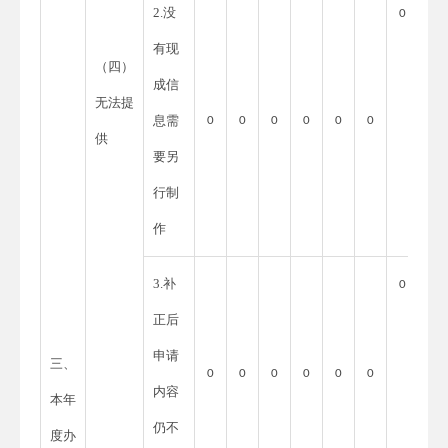
2.没
0
有现
（四）
成信
无法提
息需
0
0
0
0
0
0
供
要另
行制
作
3.补
0
正后
申请
三、
0
0
0
0
0
0
内容
本年
仍不
度办