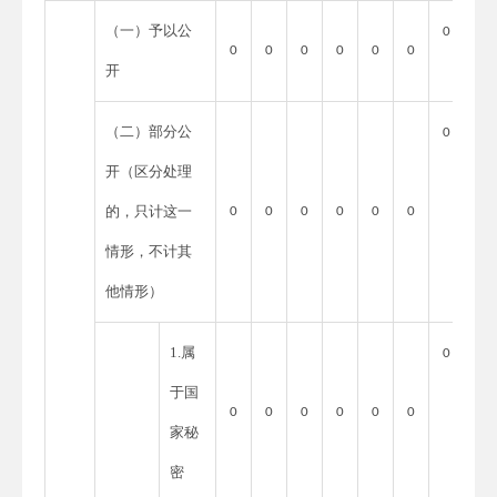
（一）予以公
0
0
0
0
0
0
0
开
（二）部分公
0
开
（区分处理
的，只计这一
0
0
0
0
0
0
情形，不计其
他情形）
1.属
0
于国
0
0
0
0
0
0
家秘
密