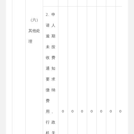
2.申
（六）
请人
其他处
逾期
理
未按
收费
通知
要求
缴纳
费
用、
0
0
0
0
0
0
0
行政
机关