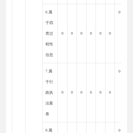
6.属
0
于四
类过
0
0
0
0
0
0
程性
信息
7.属
0
于行
政执
0
0
0
0
0
0
法案
卷
8.属
0