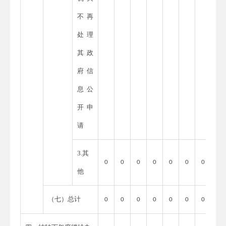
不再
处理
其政
府信
息公
开申
请
3.其
0
0
0
0
0
0
0
他
（七）总计
0
0
0
0
0
0
0