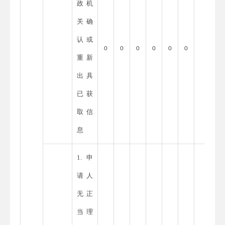
政机
关确
认或
0
0
0
0
0
0
重新
出具
已获
取信
息
1.申
请人
无正
当理