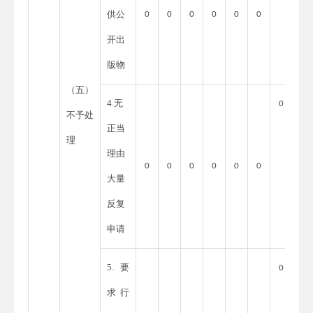
供公
0
0
0
0
0
0
开出
版物
（五）
4.无
0
不予处
正当
理
理由
0
0
0
0
0
0
大量
反复
申请
5.要
0
求行