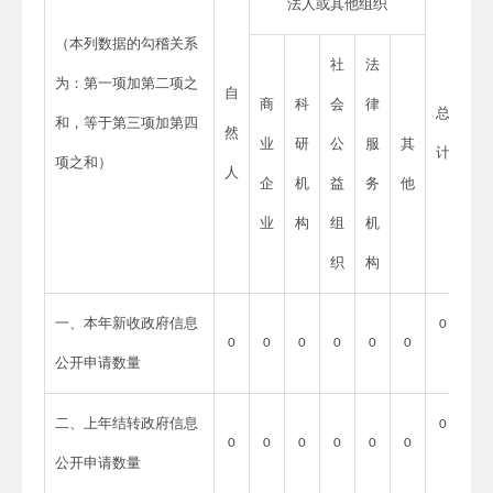
法人或其他组织
（本列数据的勾稽关系
社
法
为：第一项加第二项之
自
商
科
会
律
总
和，等于第三项加第四
然
业
研
公
服
其
计
项之和）
人
企
机
益
务
他
业
构
组
机
织
构
一、本年新收政府信息
0
0
0
0
0
0
0
公开申请数量
二、上年结转政府信息
0
0
0
0
0
0
0
公开申请数量