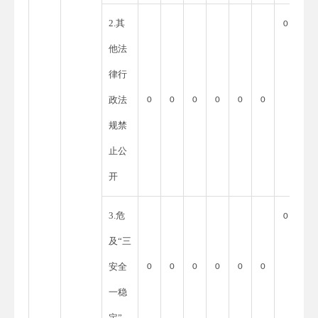
2.其
0
他法
律行
政法
0
0
0
0
0
0
规禁
止公
开
3.危
0
及“三
安全
0
0
0
0
0
0
一稳
定”