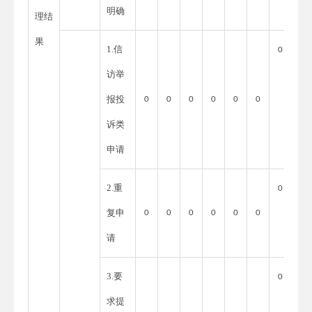
明确
理结
果
1.信
0
访举
报投
0
0
0
0
0
0
诉类
申请
2.重
0
复申
0
0
0
0
0
0
请
3.要
0
求提