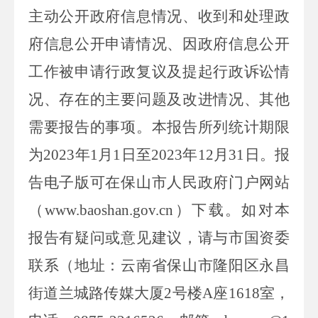
主动公开政府信息情况、收到和处理政
府信息公开申请情况、因政府信息公开
工作被申请行政复议及提起行政诉讼情
况、存在的主要问题及改进情况、其他
需要报告的事项。本报告所列统计期限
为
2023
年
1
月
1
日至
2023
年
12
月
31
日。报
告电子版可在保山市
人民
政府门户网站
（
www.baoshan.gov.cn
）下载。如对本
报告有疑问或意见建议，
请与
市国资委
联系（地址：云南省保山市隆阳区
永昌
街道兰城路传媒大厦
2
号楼
A
座
1618
室
，