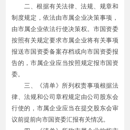
二、根据有关法律、法规、规章和
制度规定
，
依法由
市
属企业决策事项，
由
市
属企业依法行使决策权。
市
国资委
按照有关规定要求
市
属企业将有关事项
报送
市
国资委备案存档或向
市
国资委报
告的，
市
属企业应当按照规定报
市
国资
委。
三、
《
清单
》
所列权责事项根据法
律、法规和公司章程规定由公司股东会
行使的，
市
属企业应当在提
交股东会审
议前提
前向
市
国资委汇报有关情况。