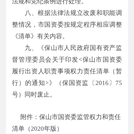
法规和党纪条例进行处理。
八
、根据法律法规立改废和职能调
整情况，
市
国资委按规定程序相应调整
《
清单
》有关内容
。
九、《保山市人民政府国有资产监
督管理委员会关于印发
<
保山市国资委
履行出资人职责事项权力责任清单（暂
行）的通知
>
》（保国资监〔
2016
〕
75
号
）同时废止。
附件：保山市国资委监管权力和责任
清单（
2020
年版）