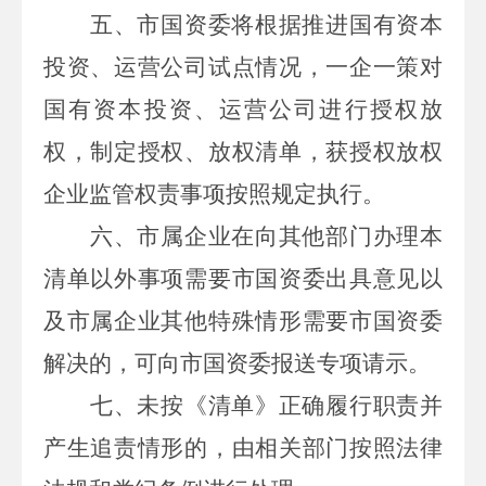
五、
市
国资委将根据推进国有资本
投资、运营公司试点情况，一企一策对
国有资本投资、运营公司进行授权放
权，制定授权、放权清单，获授权放权
企业监管权责事项按照规定执行。
六、
市
属
企业在向其他部门办理本
清单以外事项需要
市
国资委出具意见
以
及
市
属企业其他特殊情形需要
市
国资委
解决的
，可向
市
国资委
报送专项
请示。
七
、未按
《
清单
》
正确履行职责并
产生追责情形的，由相关部门按照法律