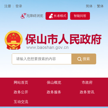
简体
繁体
注册
登录
|
|
无障碍浏览
长者模式
智能问答
搜索
网站首页
保山概览
市政府
政务公开
政务服务
政务资讯
互动交流