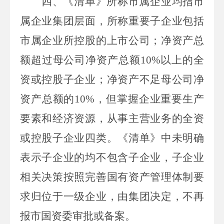
四、《
清单
》
所称
市
属企业均指
市
属企业集团层面，所称重要子企业
包括
市
属企业所控股的上市公司；净资产总
额超过母公司净资产总额
10%
以上的全
资或控股子企业；净资产不足母公司净
资产总额的
10%
，但掌握企业重要生产
要素和经济资源，从事主营业务的全资
或控股子企业四类。
《
清单
》
中未明确
表示子企业的均不包含子企业，子企业
相关
决策按照完善国有资产管理体制要
求归位于一级企业，
由集团决定
，不再
报
市
国资委审批或备案
。