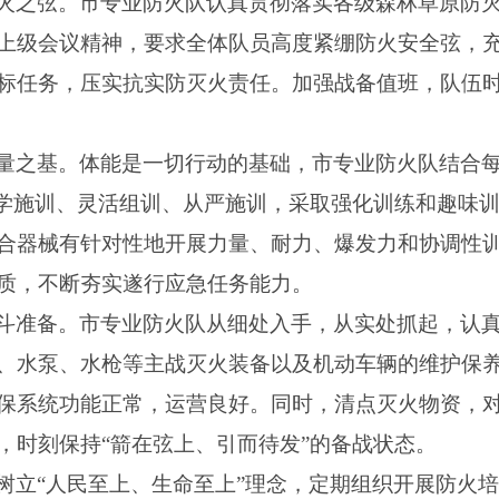
火之弦。市专业防火队认真贯彻落实各级森林草原防
上级会议精神，要求全体队员高度紧绷防火安全弦，
标任务，压实抗实防灭火责任。加强战备值班，队伍
量之基。体能是一切行动的基础，市专业防火队结合
科学施训、灵活组训、从严施训，采取强化训练和趣味
合器械有针对性地开展力量、耐力、爆发力和协调性
质，不断夯实遂行应急任务能力。
斗准备。市专业防火队从细处入手，从实处抓起，认真
、水泵、水枪等主战灭火装备以及机动车辆的维护保
保系统功能正常，运营良好。同时，清点灭火物资，
，时刻保持“箭在弦上、引而待发”的备战状态。
树立“人民至上、生命至上”理念，定期组织开展防火