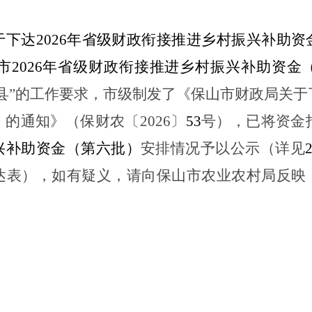
于下达2026年省级财政衔接推进乡村振兴补助
市2026年省级财政衔接推进乡村振兴补助资金
县”的工作要求，市级制发了《保山市财政局关于
）
的通知》
（
保
财
农
〔
202
6
〕
53
号）
，
已
将资金
兴补助资金（第六批）
安排情况
予以
公示
（详见
达
表），
如有疑义，请向
保山市
农业农村
局
反映