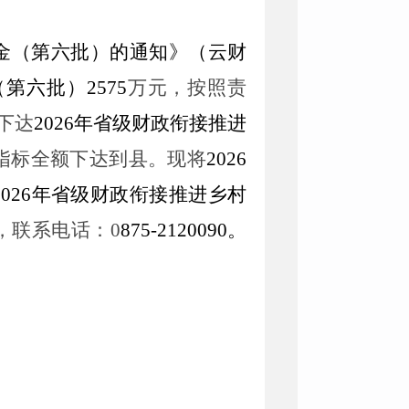
资金（第六批）的通知
》（
云
财
（第六批）
2575
万
元
，按照责
下达
2026年省级财政衔接推进
指标全额下达
到县
。
现将
2026
2026年省级财政衔接推进乡村
，联系电话：0
875-
21
20090
。