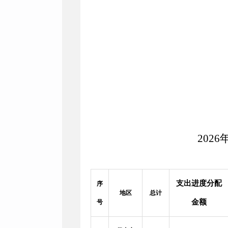
202
支出进度分配
序
地区
总计
金额
号