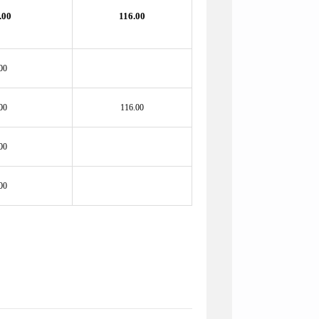
.00
116.00
00
00
116.00
00
00