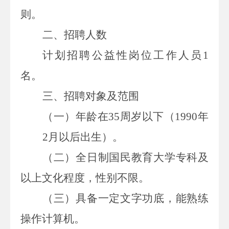
则。
二、招聘人数
计划招聘公益性岗位工作人员
1
名
。
三、
招聘
对象及范围
（
一
）年龄在
35
周岁以下（
19
90
年
2
月
以后出生）。
（二）全日制国民教育大学
专
科及
以上文化程度
，
性别不限。
（三）具备一定文字功底，能熟练
操作计算机。