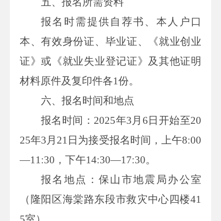
五
、
报名
所需资料
报名时需提供自荐书、本人户口
本、有效身份证、毕业证、《就业创业
证》或《就业失业登记证》及其他证明
材料原件及复印件各
1
份。
六
、报名时间和地点
报名时间：
2025
年
3
月
6
日
开始至
20
25
年
3
月
21
日为接受报名时间，上午
8:00
—
11:30
，下午
14:30
—
17:30
。
报名地点：保山市
地震
局办公室
（隆阳区
海棠路东段市救灾中心四楼
41
5
室
）。