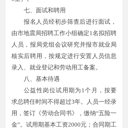
七
、面试和聘用
报名人员经初步筛查后进行面试，
由
市地震局
招聘
工作
小组确定
1
名拟招聘
人员，报局
党组
会
议
研究并报市就业局
核实后聘用，按规定进行安置人员信息
录入、就业登记和劳动用工备案。
八
、基本待遇
公益性岗位试用期为
1
个月
，按要
求总聘任时间不得超过
3
年。人员一经录
用，签订《劳动合同书》，缴纳“五险一
金”
。
试用期
基本工资
2000
元；
合同期工