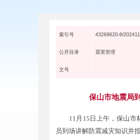
索引号
43269620-8/202411
公开目录
震害管理
文号
保山市地震局
11
月
15
日
上午
，保山市
员到场讲解防震减灾知识并