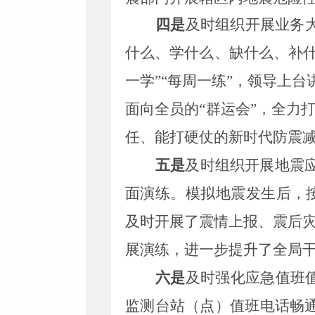
四是
及时组织开展业务
什么、学什么、缺什么、补什
一学”“每周一练”，领导上
面向全
员
的“群运会”
，
全
力
任、能打硬仗
的
新
时代
防震
五是
及时组织开展地震
面演练。模拟地震发生后，
及时开展了震情上报、震后
展演练，进一步提升了全局
六是
及时强化应急值班
监测台站（点）值班电话畅