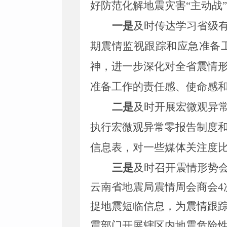
好防范化解地震灾害“主动战
一是
及时传达学习省级
期震情监视跟踪和应急准备
神，进一步深化对全省震情
准备工作的责任感、使命感
二是
及时开展宏微观异
执行宏微观异常零报告制度
信息表，对一些媒体关注度
三是
及时召开震情形势
云南省地震局震情周会商会
4
捉地震短临信息，为震情跟
震部门开展辖区内地震危险