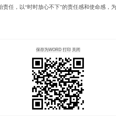
治责任
，
以“
时时放心不下
”
的责任感
和使命感
，