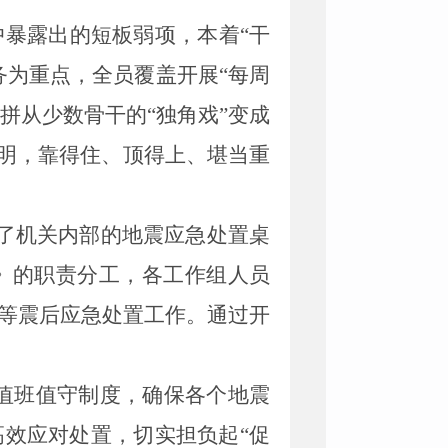
中
暴露出的短板
弱项
，本着“干
务为重点，
全员覆盖开展“每周
拼从少数骨干的“独角戏”变成
明，
靠得住、顶得上、堪当重
了机关内部的地震应急处置桌
》的职责分工，各工作组人员
等震后应急处置工作。通过开
值班
值守
制度，确保各
个
地
震
高效应对处置
，
切实担负起“促