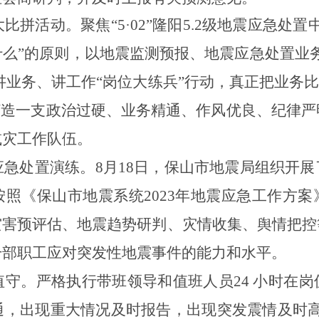
大比拼活动。
聚焦“
5
·
02
”隆阳
5.2
级地震应急处置
么”的原则，
以地震监测预报、地震应急处置业
台讲业务、讲工作
“岗位大练兵”行动
，真正把业务比
打造一支
政治过硬、业务精通、作风优良
、纪律严
减灾工作
队伍
。
应急处置
演练。
8
月
18
日，保山市地震局组织开展
按照《保山市地震系统
2023
年地震应急工作方案
灾害预评估、地震趋势研判、灾情收集、舆情把控
干部职工应对突发性地震事件的能力和水平。
值守。
严格执行
带班领导
和
值班
人员
24
小时在岗
通，出现重大情况及时报告，出现突发震情及时