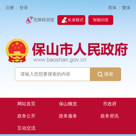
简体
繁体
注册
登录
|
|
无障碍浏览
长者模式
智能问答
搜索
网站首页
保山概览
市政府
政务公开
政务服务
政务资讯
互动交流