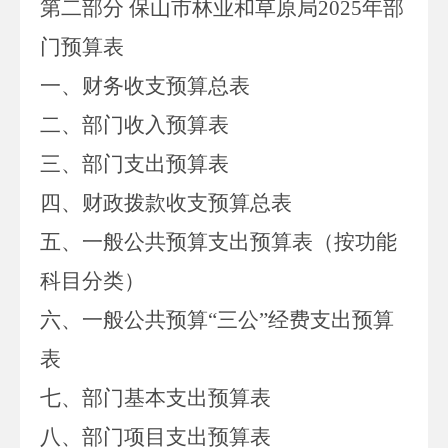
第二部分
保山市林业和草原局
2025
年部
门预算表
一、
财务收支预算总表
二、部门收入
预算
表
三、部门支出
预算
表
四、财政拨款收支
预算总
表
五、一般公共预算支出
预算
表
（按功能
科目分类）
六、一般公共预算
“
三公
”经费支出
预算
表
七、部门
基本支出
预算
表
八
、
部门项目支出预算表