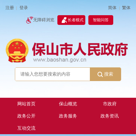
简体
繁体
注册
登录
|
|
无障碍浏览
长者模式
智能问答
搜索
网站首页
保山概览
市政府
政务公开
政务服务
政务资讯
互动交流