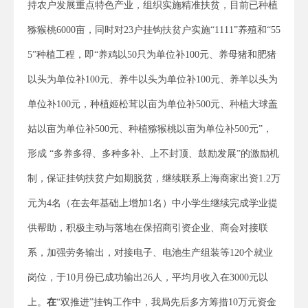
持农户发展重点特色产业，组织实施精准扶贫，目前已种植
猕猴桃6000亩，同时对23户挂钩扶贫户实施“1111”养殖和“55
5”种植工程，即“养鸡以50只为单位补100元、养母猪和肥猪
以头为单位补100元、养牛以头为单位补100元、养羊以头为
单位补100元，种植姬松茸以亩为单位补500元、种植大球盖
姑以亩为单位补500元、种植猕猴桃以亩为单位补500元”，
形成 “多养多得、多种多补、上不封顶、鼓励发展”的激励机
制，保证挂钩扶贫户如期脱贫，继续联系上海商家出资1.2万
元为4名（在去年基础上增加1名）中小学生继续完成学业提
供帮助，积极主动与落地在保招商引资企业、商会对接联
系，加强劳务输出，对接电子、电池生产组装等120个就业
岗位，于10月份已成功输出26人，平均月收入在3000元以
上。
在
“双推进”挂钩工作中，我局先后多方筹措10万元资金