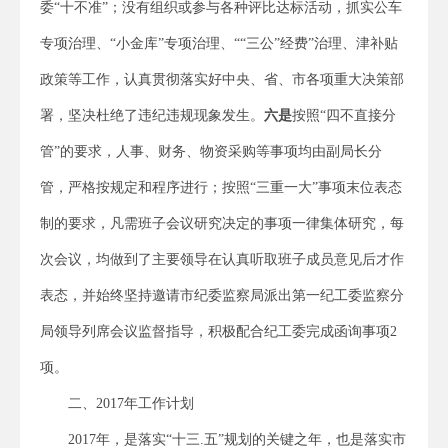
委“十不准”；没有组织或参与各种评比达标活动，抓实公车
专项治理、“小金库”专项治理、““三公”经费”治理、津补贴
政策等工作，认真贯彻落实好中央、省、市各项重大决策部
署，坚决杜绝了违纪违规现象发生。
六是
按照“四不直接分
管”的要求，人事、财务、物资采购等事项均由副局长分
管，严格按规定和程序进行；按照“三重一大”事项末位表态
制的要求，凡需班子会议研究决定的事项一律集体研究，每
次会议，均做到了主要领导在认真听取班子成员意见后才作
表态，并始终坚持邀请市纪委监察局派出第一纪工委监察分
局领导列席会议监督指导，积极配合纪工委完成函询事项2
项。
二、2017年工作计划
2017年，是落实“十三.五”规划的关键之年，也是落实市