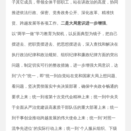
子其它成员，带领全体干部职工，站在讲政治的高度，协同
推进依法行政、保密、党务政务公开、深化改革、精准扶
贫、跨越发展等各项工作。
二是大局意识进一步增强
。
以“两学一做”学习教育为契机，以反面典型为镜子，把自己
摆进去、把职责摆进去、把思想摆进去，深入查找和解决在
执行政治纪律和政治规矩、组织纪律和廉政纪律方面的突出
问题，制定切实可行的整改措施，进一步增强大局意识，达
到“六个”统一，即“统一到自觉站在党和国家大局上想问题、
看问题，坚决贯彻落实中央决策部署，确保中央政令畅通的
要求上来；统一到省第十次党代会精神上来；统一到中央关
于全面从严治党建设高素质干部队伍的重大部署上来；统一
到干事创业推动跨越发展的伟大使命上来；统一到‘对照一
流争先进位’的实际行动上来；统一到‘个人服从组织、下级