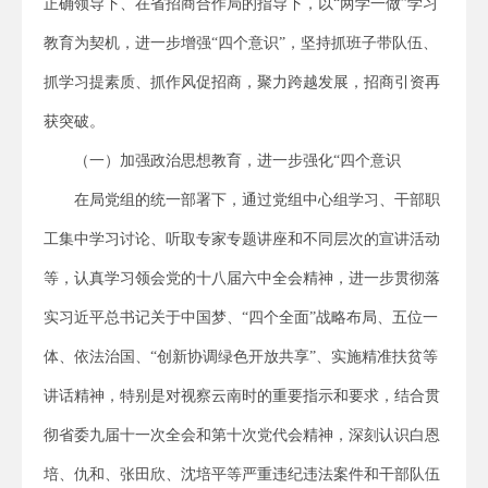
正确领导下、在省招商合作局的指导下，以“两学一做”学习
教育为契机，进一步增强“四个意识”，坚持抓班子带队伍、
抓学习提素质、抓作风促招商，聚力跨越发展，招商引资再
获突破。
（一）加强政治思想教育，进一步强化“四个意识
在局党组的统一部署下，通过党组中心组学习、干部职
工集中学习讨论、听取专家专题讲座和不同层次的宣讲活动
等，认真学习领会党的十八届六中全会精神，进一步贯彻落
实习近平总书记关于中国梦、“四个全面”战略布局、五位一
体、依法治国、“创新协调绿色开放共享”、实施精准扶贫等
讲话精神，特别是对视察云南时的重要指示和要求，结合贯
彻省委九届十一次全会和第十次党代会精神，深刻认识白恩
培、仇和、张田欣、沈培平等严重违纪违法案件和干部队伍