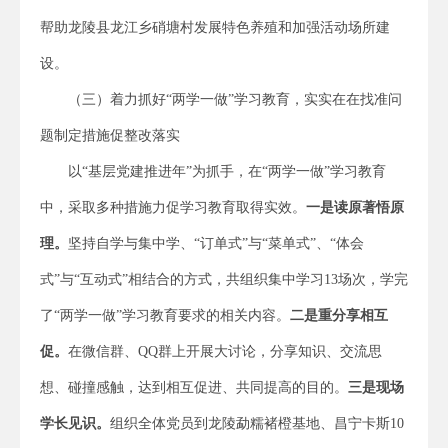
帮助龙陵县龙江乡硝塘村发展特色养殖和加强活动场所建
设。
（三）着力抓好“两学一做”学习教育，实实在在找准问
题制定措施促整改落实
以“基层党建推进年”为抓手，在“两学一做”学习教育
中，采取多种措施力促学习教育取得实效。
一是
读原著悟原
理。
坚持自学与集中学、“订单式”与“菜单式”、“体会
式”与“互动式”相结合的方式，共组织集中学习13场次，学完
了“两学一做”学习教育要求的相关内容。
二是
重分享相互
促。
在微信群、QQ群上开展大讨论，分享知识、交流思
想、碰撞感触，达到相互促进、共同提高的目的。
三是
现场
学长见识。
组织全体党员到龙陵勐糯褚橙基地、昌宁卡斯10