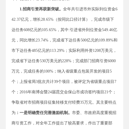
1.招商引资再获新突破。
全年共引进市外实际到位资金6
42.37亿元，增长28.65%（按同比口径计算），完成市级下
达任务608亿元的105.65%，其中:引进省外到位资金549.46亿
元，同比增长23.74%，完成省下达任务500亿元的109.89%和
市下达任务485亿元的113.29%；实际利用外资1208万美元，
完成省下达任务530万美元的228%；完成部门招商引资6000
万元，完成任务的100%；纳入省级重点包装开发的项目5
个；上报省局3批次共计39个项目，被评定为省级重点项目7
个；2016年南博会暨24届昆交会保山市成功签约项目21个；
争取省对市招商项目征集转移支付经费35万元。其主要特点
为
：一是明确责任完善激励机制。
市委、市政府高度重视招
商引资工作，对全年工作提出了较高要求，作出了重要部