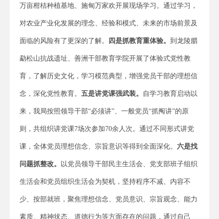
万亩柑桔种植基地、施甸万家欢开展现场学习。通过学习，
对农业产业化发展的理念、经验和模式、未来的市场前景及
面临的风险有了更深的了解。
四是
抓教育重体验。
到龙陵腊
勐松山抗战遗址、善洲干部教育学院开展了体验式党性教
育，了解历史文化，学习模范典型，增强党员干部的理想信
念，深化党性教育。
五是
讲党课强武装。
自学习教育启动以
来，我局按照领导干部“必须讲”、一般党员“抓阄讲”的原
则，共组织讲党课7场次参加70余人次。通过不同形式讲党
课，全体党员理想信念、宗旨意识等得到全面深化。
六是找
问题抓整改。
以党员领导干部民主生活会、党支部班子组织
生活会和党员组织生活会为契机，坚持程序不减、内容不
少、按部就班，聚焦理想信念、党员意识、宗旨观念、能力
素质、精神状态、道德行为等方面存在的问题，通过自己