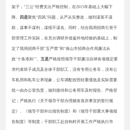
架子；“三公”经费支出严格控制，在2015年基础上大幅下
降。
四是
聚焦“四风”问题，从严从实整改，做到谋策不谋
权，谋事不谋利，谋绩不谋名。同时，结合我局招商引资干
部管理工作实际，在充分调研并借鉴外地经验的基础上，制
定了我局招商干部“五严禁”和“保山市招商合作局廉洁从
政‘十条准则’”。
五是
严格按照领导干部廉洁自律各项规定要
求约束班子成员及全体干部职工，没有专用公务车，没有公
车私用和私车公养现象，公车调配按照轻重缓急及实际需要
统一由办公室负责，做到接待和公务用车及时报告、严格登
记；严格执行《关于领导干部办理婚丧喜庆事宜的暂行规
定》、《领导干部外出报告制度》和《领导干部重大事项报
告制度》等制度；干部职工赴挂钩村开展工作严格执行市