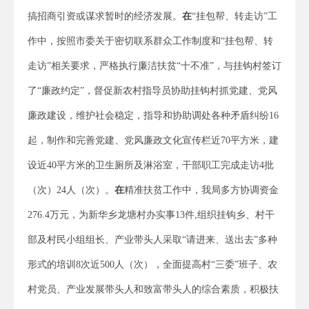
搞招商引资或谋求暂时的经济发展。
在
“挂包帮、转走访”工
作中，按照市委关于密切联系群众工作制度和“挂包帮、转
走访”相关要求，严格执行廉洁扶贫“十不准”，与挂钩村签订
了“廉政约定”，督促新农村指导员协助挂钩村抓党建、党风
廉政建设，维护社会稳定，指导和协助调处各种矛盾纠纷16
起，制作和完善党建、党风廉政文化宣传栏近70平方米，建
设近40平方米的卫生厕所及淋浴室，干部职工完成走访4批
（次）24人（次）。
在
精准扶贫工作中，我局多方协调资金
276.4万元，为新华乡龙塘村办实事13件,组织挂钩乡、村干
部及村民小组组长、产业带头人采取“请进来、送出去”多种
形式的培训8次近500人（次），全面提高村“三委”班子、农
村党员、产业发展带头人和致富带头人的综合素质，积极扶