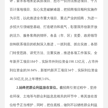
评，要求各地务必真抓项目、想尽一切办法推进项目、千方
百计落地项目、实心实意破解难题，把招商项目顺利实施作
为示范，以此推进全市重大项目、重点产业的招商，为进一
步招大引强铺垫基础、打造硬功和底气，彰显我市创新开放
的活力、服务客商的情怀。各县（市、区）党委、政府领导
挂钩联系项目的机制深入推进，一抓到底、抓出实效，各部
门转变思路、讲究方法、注重实效，推进各项工作落实。全
年新开工项目184个，实际市外到位资金198.12亿元，占市外
到位资金的30.84%，新签约新开工项目34个，实际到位资金
40.56亿元,比上年增长3.6%。
2.始终把群众利益放在首位。
在
招商引资过程中，坚持
在环保、土地等与群众利益息息相关的环节中，将其放在首
位给予正当维护，同时，把住底线，做到不以牺牲群众利益