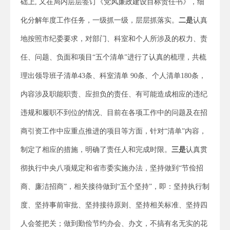
础上, 又在局内层层签订《党风廉政建设目标责任书》，细
化分解年度工作任务，一级抓一级，层层抓落实。
二是
认真
地按照市纪委要求，对部门、科室和个人所涉及的权力、责
任、问题、负面和项目“五个清单”进行了认真的梳理，共梳
理出领导班子清单43条、科室清单 90条、个人清单180条，
内容涉及职能职责、应担负的责任、有可能造成相应的违纪
违规和履职不到位的情况、目前在各项工作中的问题及在招
商引资工作中应重点推进的项目等方面，针对“清单”内容，
制定了相应的措施，明确了责任人和完成时限。
三是
认真贯
彻执行中央八项规定和省市委实施办法，坚持做到“节俭招
商、廉洁招商”，相关接待做到“五个坚持”，即：坚持执行制
度、坚持事前审批、坚持接待原则、坚持相关标准、坚持四
人会签把关；做到勤俭节约办会、办文，不搞有名无实的花