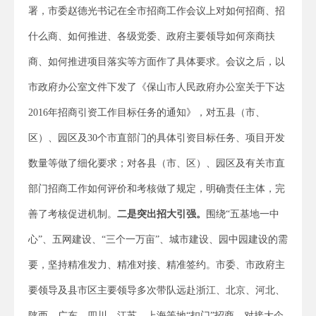
署，市委赵德光书记在全市招商工作会议上对如何招商、招
什么商、如何推进、各级党委、政府主要领导如何亲商扶
商、如何推进项目落实等方面作了具体要求。会议之后，以
市政府办公室文件下发了《保山市人民政府办公室关于下达
2016年招商引资工作目标任务的通知》，对五县（市、
区）、园区及30个市直部门的具体引资目标任务、项目开发
数量等做了细化要求；对各县（市、区）、园区及有关市直
部门招商工作如何评价和考核做了规定，明确责任主体，完
善了考核促进机制。
二是
突出招大引强。
围绕“五基地一中
心”、五网建设、“三个一万亩”、城市建设、园中园建设的需
要，坚持精准发力、精准对接、精准签约。市委、市政府主
要领导及县市区主要领导多次带队远赴浙江、北京、河北、
陕西、广东、四川、江苏、上海等地“扣门”招商，对接大企