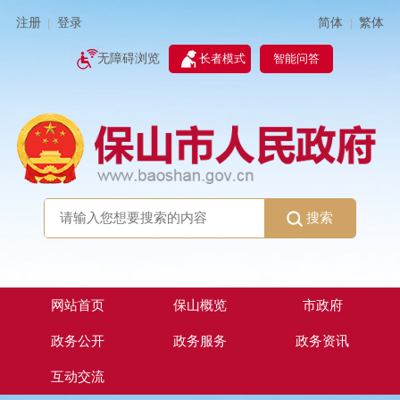
简体
繁体
注册
登录
|
|
无障碍浏览
长者模式
智能问答
搜索
网站首页
保山概览
市政府
政务公开
政务服务
政务资讯
互动交流