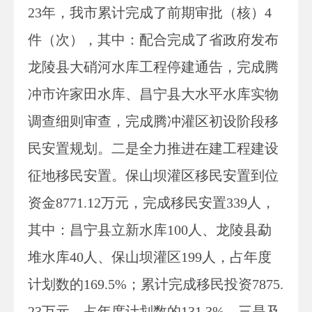
23年
，我市累计完成了前期审批（核）
4
件（次），其中：配合完成了省政府发布
龙陵县大硝河水库工程停建通告，完成腾
冲市许家田水库、昌宁县大水平水库实物
调查细则审查
，完成
腾冲灌区初设阶段移
民安置规划。二是
全力推进在建工程建设
征地移民安置。保山坝灌区移民安置到位
资金
8771.12万元，
完成移民安置
339
人，
其中：昌宁县立新水库
100人
、龙陵县勐
堆水库
40人
、
保山坝灌区
199人
，占年度
计划数的
169.5
%；累计完成移民投资
7875.
23万
元，占年度计划数的
131.3
%。三是
及