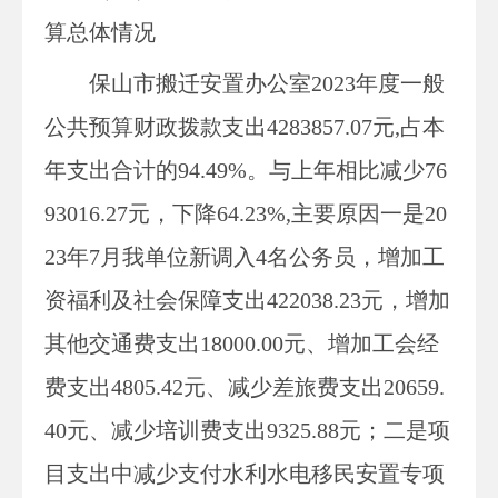
算总体情况
保山市搬迁安置办公室
2023年度一般
公共预算财政拨款支出
4283857.07
元
,占本
年支出合计的
94.49
%。与上年相比减少
76
93016.27
元，下降
64.23
%,主要原因
一是
20
23年7月我单位新调入4名公务员，增加工
资福利及社会保障支出422038.23元，增加
其他交通费支出18000.00元、增加工会经
费支出4805.42元、减少差旅费支出20659.
40元、减少培训费支出9325.88元；二是项
目支出中减少支付水利水电移民安置专项