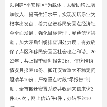
以创建“平安库区”为载体，以帮助移民增
加收入、提高生活水平，实现安居乐业为
根本出发点，着力促进移民安置点经济社
会全面发展，强化目标管理，畅通信访渠
道，加大矛盾纠纷排查调处力度，有效确
保了库区和移民安置区社会稳定和谐。
20
23年，共上报季
研判报告
3
份、
信访维稳
情况月报表
10份、
搬迁安置重大不稳定问
题清单
10份；严格
重点时段
“零报告”制
度，全市
搬迁安置
系统共收到
来信来访
2
件3人次，
网上信访件
4
件，办结率达
10