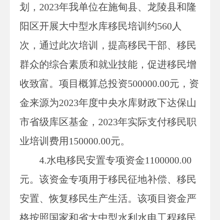
划，
2023
年我单位
在
施甸县、龙陵县和隆
阳区
开展
大中型水库
移民培训
约
560
人
次，
通过此次培训
，
提高
移民干部、移民
群众
的综合素质和就业技能，
促进移民增
收致富
。项目概算总投资
500000.00元，资
金来源为2023年度中央水库财政下达保山
市省级库区基金，2023年实际支付移民职
业培训费用150000.00元。
4
.水电移民安置专项资金
1100000
.00
元
。
该资金专项用于移民征地补偿、移民
安置、恢复移民生产生活。该项目资金严
格按照国家和省大中型水利水电工程移民