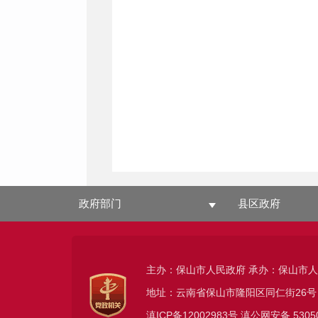
政府部门
县区政府
主办：保山市人民政府 承办：保山市
地址：云南省保山市隆阳区同仁街26号
滇ICP备12002983号
滇公网安备
5305