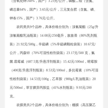
（含氧化钾≥60%，国产）3.23元/公斤，磷酸二铵（含氮、
磷总量64%，国产）3.65元/公斤，三元复合肥（含氮、磷、
钾各15%，国产）3.76元/公斤。
农药类共9个品种，具体价格分别为：溴氰菊酯（25g/升
溴氰菊酯乳油瓶装）14.08元/250毫升，敌敌畏（80%乳剂瓶
装）21.92元/500g，辛硫磷（5%辛硫磷颗粒袋装）10.67元/
公斤，丙森锌（70%可湿性粉剂袋装）23.17元/500 克，氟
菌.霜霉威（687.5克/升悬浮剂瓶装）15.42元/100ml，嘧霉胺
（400克/升悬浮剂瓶装）8.53元/100ml，多抗霉素（10%可湿
性粉剂袋装）14.53元/100g，乙草胺（900g/L乳油瓶装）20
元/500ml，草甘膦异丙胺盐（41%水剂瓶装）9.93元/200
克。
农膜类共2个品种，具体价格分别为：棚膜（高压聚乙