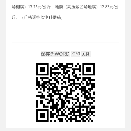
烯棚膜）13.75元/公斤，地膜（高压聚乙烯地膜）12.83元/公
斤。（价格调控监测科供稿）