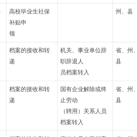
年
高校毕业生社保
州、县
补贴申
领
案
档案的接收和转
机关、事业单位辞
省、州
递
职辞退人
县
员档案转入
案
档案的接收和转
国有企业解除或终
省、州
递
止劳动
县
（聘用）关系人员
档案转入