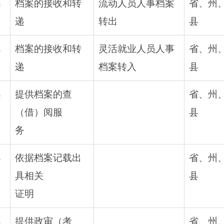
案
档案的接收和转
流动人员人事档案
省、州
递
转出
县
案
档案的接收和转
灵活就业人员人事
省、州
递
档案转入
县
案
提供档案的查
省、州
（借）阅服
县
务
案
依据档案记载出
省、州
具相关
县
证明
案
提供政审（考
省、州