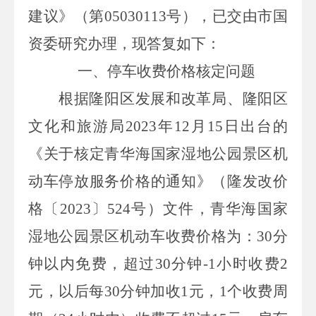
建议》（第
05030113
号
）
，
已
交由市国
资委
研究办理，现答复如下：
一、停车收费价格核定问题
根据隆阳区发展和改革局、隆阳区
文化和旅游局
2023
年
12
月
15
日出台的
《关于核定青华海国家湿地公园景区机
动车停放服务价格的通知》（隆发改价
格〔
2023
〕
524
号）文件，青华海国家
湿地公园景区机动车收费价格为：
30
分
钟以内免费，超过
30
分钟
-1
小时收费
2
元，以后每
30
分钟加收
1
元，
1
个收费周