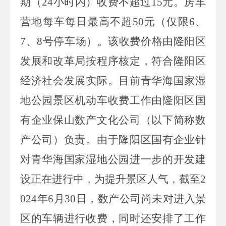
期（
24
小时内）收费不超过
15
元。房车
营地每车每日最高不超
50
元（仅限
6
、
7
、
8
号停车场）。该收费价格由隆阳区
发展和改革局按程序核定，符合隆阳区
经济社会发展实际。目前青华海国家湿
地公园景区机动车收费工作由隆阳区国
有企业保山数产文化公司（以下简称数
产公司）负责。由于隆阳区国有企业针
对青华海国家湿地公园进一步的开发建
设正在进行中，为提升景区人气，截至
2
024
年
6
月
30
日，数产公司尚未对进入景
区的车辆进行收费，同时还安排了工作