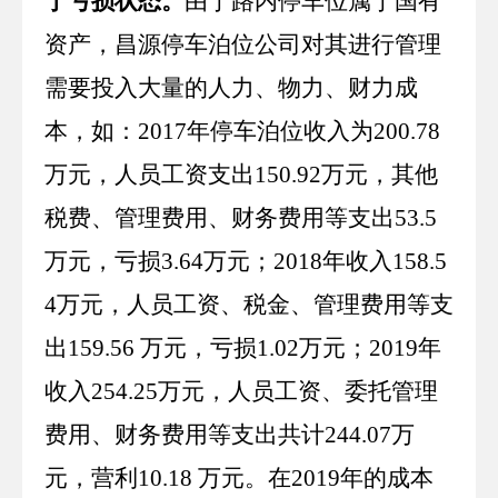
于亏损状态。
由于路内停车位属于国有
资产，昌源停车泊位公司对其进行管理
需要投入大量的人力、物力、财力成
本，如：
2017
年停车泊位收入为
200.78
万元，人员工资支出
150.92
万元，其他
税费、管理费用、财务费用等支出
53.5
万元，亏损
3.64
万元；
2018
年收入
158.5
4
万元，人员工资、税金、管理费用等支
出
159.56
万元，亏损
1.02
万元；
2019
年
收入
254.25
万元，人员工资、委托管理
费用、财务费用等支出共计
244.07
万
元，营利
10.18
万元。在
2019
年的成本