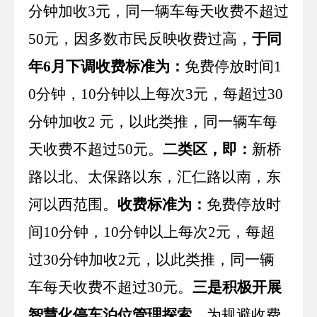
分钟加收
3
元，同一辆车每天收费不超过
50
元，因多数市民反映收费过高，
于同
年
6
月下调收费标准为：
免费停放时间
1
0
分钟，
10
分钟以上每次
3
元，每超过
30
分钟加收
2
元，以此类推，同一辆车每
天收费不超过
50
元。
二类区，即：
新桥
路以北、太保路以东，汇仁路以南，东
河以西范围。
收费标准为：
免费停放时
间
10
分钟，
10
分钟以上每次
2
元，每超
过
30
分钟加收
2
元，以此类推，同一辆
车每天收费不超过
30
元。
三是积极开展
智慧化停车泊位管理探索。
为规避收费