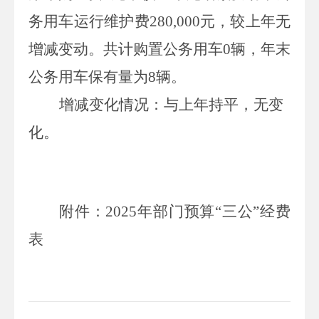
务用车运行维护费
280,000
元
，较上年
无
增减变动
。共计购置公务用车
0
辆，年末
公务用车保有量为
8
辆。
增减变化情况：
与上年持平，
无变
化
。
附件：
202
5
年部门预算“三公
”
经费
表