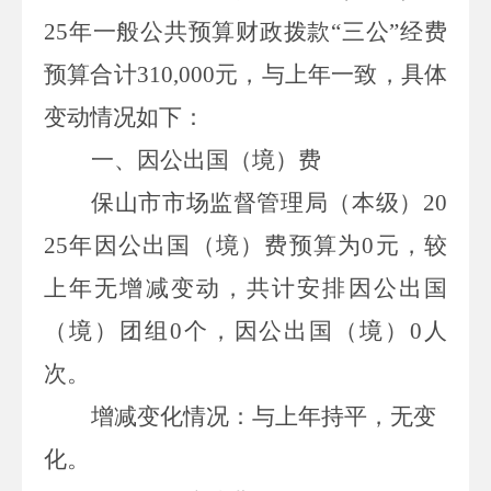
25
年一般公共预算财政拨款
“三公”经费
预算合计
310,000
元
，
与上年一致
，具体
变动情况如下：
一、
因公出国（境）费
保山市市场监督管理局（本级）
20
25
年因公出国（境）费预算为
0
元
，较
上年
无增减变动
，共计安排因公出国
（境）团组
0
个，因公出国（境）
0
人
次。
增减变化情况：
与上年持平，
无变
化
。