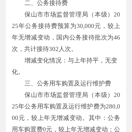
二、
公务接待费
保山市市场监督管理局（本级）
20
25
年公务接待费预算为
30,000
元
，较上
年
无增减变动
，国内公务接待批次为
46
次，共计接待
302
人次。
增减变化情况：
与上年持平，
无变
化
。
三、
公务用车购置及运行维护费
保山市市场监督管理局（本级）
20
25
年公务用车购置及运行维护费为
280,0
00
元
，较上年
无增减变动
。其中：公务
用车购置费
0
元
，较上年
无增减变动
；公