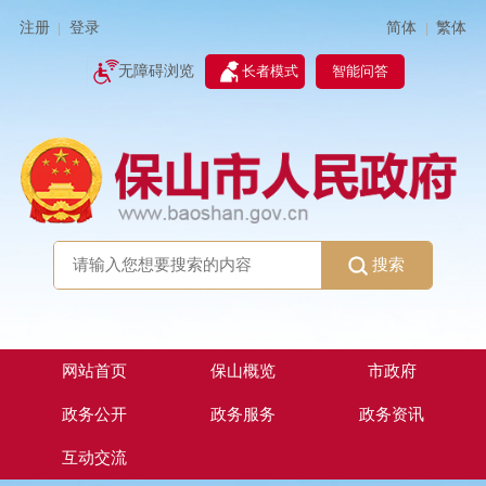
简体
繁体
注册
登录
|
|
无障碍浏览
长者模式
智能问答
搜索
网站首页
保山概览
市政府
政务公开
政务服务
政务资讯
互动交流