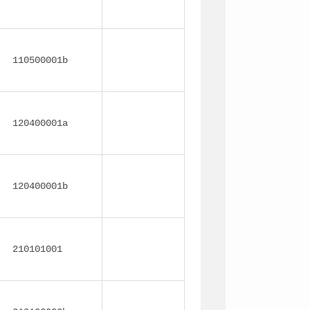
110500001b
120400001a
120400001b
210101001