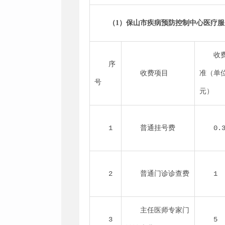
（1）保山市疾病预防控制中心医疗
收
序
收费项目
准（单
号
元）
1
普通挂号费
0.
2
普通门诊诊查费
1
主任医师专家门
3
5