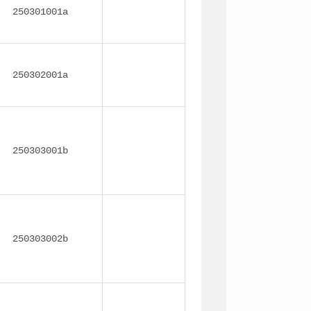
250301001a
250302001a
250303001b
250303002b