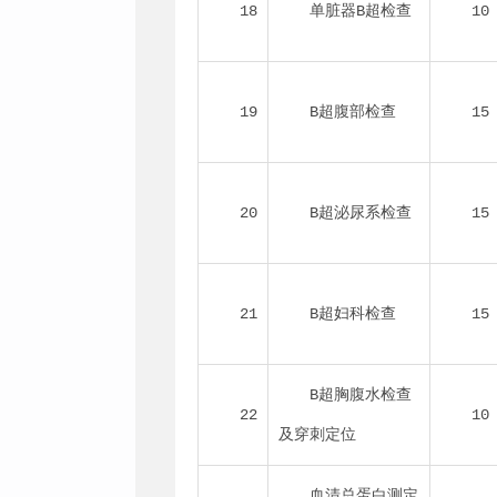
18
单脏器B超检查
10
19
B超腹部检查
15
20
B超泌尿系检查
15
21
B超妇科检查
15
B超胸腹水检查
22
10
及穿刺定位
血清总蛋白测定