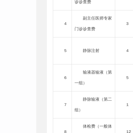
诊诊查费
副主任医师专家
4
3
门诊诊查费
5
静脉注射
4
输液器输液（第
6
5
一组）
静脉输液（第二
7
1
组）
体检费（一般体
8
12