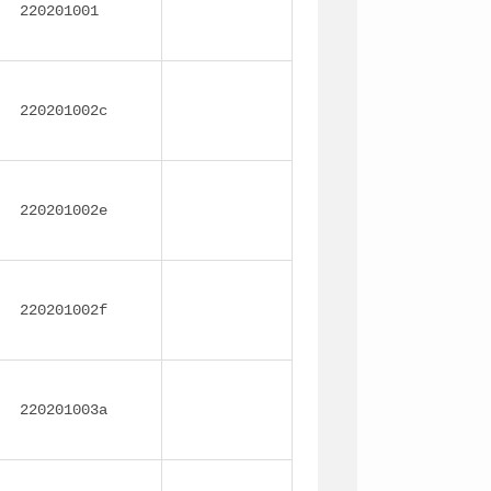
220201001
220201002c
220201002e
220201002f
220201003a