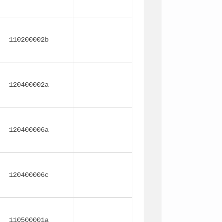
110200002b
120400002a
120400006a
120400006c
110500001a