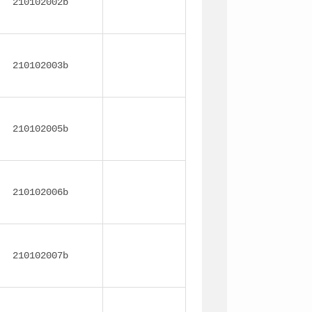
210102002b
210102003b
210102005b
210102006b
210102007b