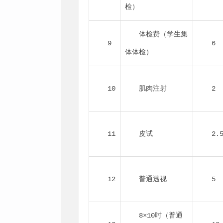
检）
体检费（学生集
9
6
体体检）
10
肌肉注射
2
11
皮试
2.
12
普通透视
5
8×10
吋
（普通