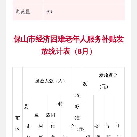
浏览量
66
保山市经济困难老年人服务补贴发
放统计表（8月）
发放资金
发放人数（人）
发
（元）
放
特
县
标
城
农
困
市
准
市
村
供
合
省
市
县
合
区
（元/