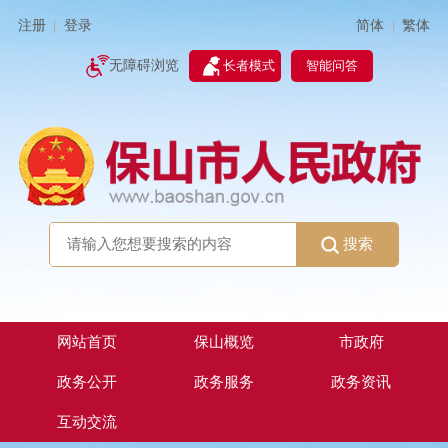
简体
繁体
注册
登录
|
|
无障碍浏览
长者模式
智能问答
搜索
网站首页
保山概览
市政府
政务公开
政务服务
政务资讯
互动交流