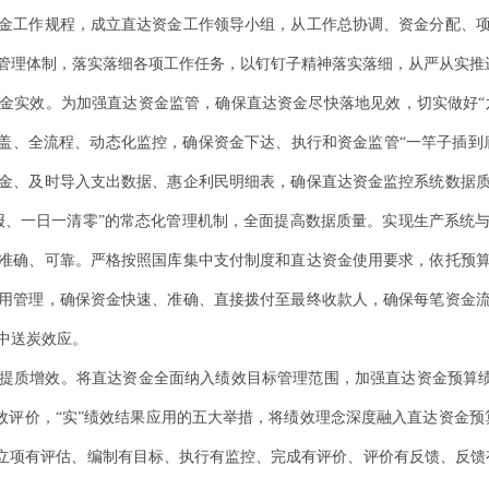
金工作规程，成立直达资金工作领导小组，从工作总协调、资金分配、
管理体制，落实落细各项工作任务，以钉钉子精神落实落细，从严从实推
金实效
。
为加强直达资金监管，确保直达资金尽快落地见效，切实做好
覆盖、全流程、动态化监控，
确保资金下达、执行和资金监管
“一竿子插到
金、及时导入支出数据、惠企利民明细表，确保直达资金监控系统数据
报、一日一清零”的常态化管理机制，全面提高数据质量。
实现生产系统
准确、可靠
。严格按照国库集中支付制度和直达资金使用要求，依托预
用管理，确保资金快速、准确、直接拨付至最终收款人，
确保每笔资金
中送炭效应。
提质增效。
将直达资金全面纳入绩效目标管理范围，加强直达资金预算
绩效评价，“实”绩效结果应用的五大举措，将绩效
理念深度融入直达资金预
“立项有评估、编制有目标、执行有监控、完成有评价、评价有反馈、反馈