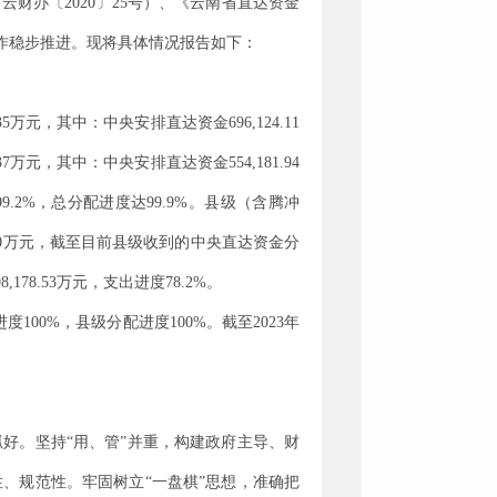
（云财办〔
2020
〕
25
号
）
、
《
云南省直达资金
作稳步推进。现将具体情况报告如下：
35
万元，其中：中央安排直达资金
696,124.11
37
万元，其中：中央安排直达资金
554,181.94
99.2%
，总分配进度达
99.9%
。县级（含腾冲
0
万元，截至目前县级收到的中央直达资金分
8,178.53
万元，支出进度
78.2%
。
进度
100%
，县级分配进度
100%
。截至
2023
年
抓好。
坚持
“用、管”并重，构建政府主导、财
性、规范性。牢固树立
“一盘棋”思想，准确把