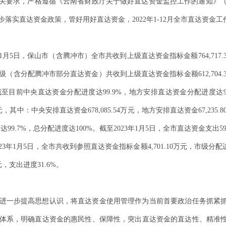
关要求，严格遵循《云南省财政厅关于做好直达资金监控工作的通知》
步落实直达资金政策，管好用好直达资金，
2022
年
1-12
月全市直达资金工
1
月
5
日，保山市（含腾冲市）全市共收到上级直达资金指标金额
764,717.
级（含分配腾冲市部分直达资金）共收到上级直达资金指标金额
612,704.
截至目前中央直达资金分配进度达
99.9%
，地方安排直达资金分配进度达
元，其中：中央安排直达资金
678,085.54
万元，地方安排直达资金
67,235.8
度达
99.7%
，总分配进度达
100%
。截至
2023
年
1
月
5
日，全市直达资金支出
59
23
年
1
月
5
日，全市共收到参照直达资金指标金额
4,701.10
万元，市级分配
元，支出进度
31.6%
。
进一步提高思想认识，将直达资金使用管理作为当前首要政治任务抓紧
体系，明确直达资金的惠民性、保障性，突出直达资金的直达性
、精准