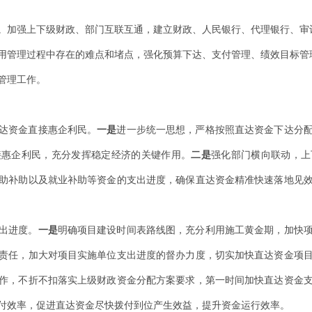
。
加
强上下级财政、部门互联互通，建立财政、人民银行、代理银行、审
用管理过程中存在的难点和堵点，强化预算下达、支付管理、绩效目标管
管理工作。
达资金直接惠企利民。
一是
进一步统一思想，严格按照直达资金下达分
接惠企利民，充分发挥稳定经济的关键作用。
二是
强化部门横向联动，上
助补助以及就业补助等资金的支出进度，确保
直达资金精准快速落地见
出进度。
一是
明确项目建设时间表路线图，充分利用施工黄金期，加快
责任，加大对项目实施单位支出进度的督办力度，切实加快直达资金项
作，不折不扣落实上级财政资金分配方案要求，第一时间加快直达资金
付效率，促进直达资金尽快拨付到位产生效益，
提升资金运行效率。