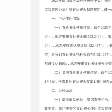
2022
年保山市各级严格按照中央、省相
监督管理办法
》
等直达资金
制度规定，进一
一、
下达使用情况
（一）直达资金使用情况。
截至
2023
年
万元，地方安排直达资金
68,593.24
万元。市
万元，地方安排直达资金
58,522.43
万元，
市）共收到直达资金指标金额
745,321.34
万
配进度达
100%
，地方安排直达资金分配进
（二）
参照直达资金
使用
情况
。
截至
20
1
月
5
日，全市参照直达资金支出
1,484.66
万
二、经验做法
（一）提高
政治站位
，增强责任担当。
政主责、部门主管的直达资金使用监督管理