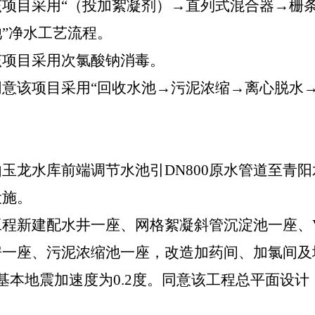
该项目采用
“（投加絮凝剂）→直列式混合器→栅
”净水工艺流程。
该项目
采用
次氯酸钠消毒。
同意
该项目
采用
“回收水池→污泥浓缩→离心脱水
由玉龙水库前端调节水池引
DN800
原水管道至青阳
设施。
工程新建配水井一座、网格絮凝斜管沉淀池一座、
房一座、污泥浓缩池一座，改造加药间、加氯间及
基本地震加速度为
0.2
度。同意该工程总平面设计
。