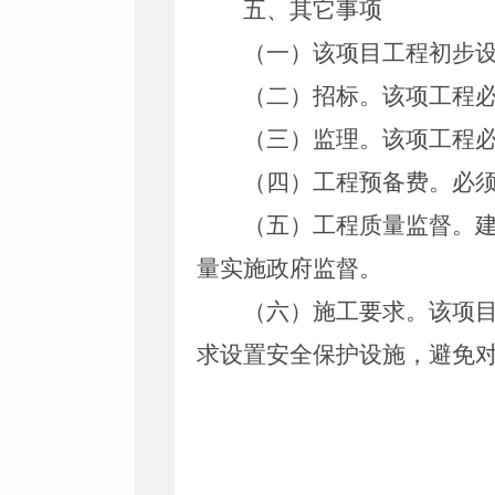
五
、其它事项
（一）该项目工程初步
（
二
）招标。
该项工程
（
三
）监理。
该项工程
（
四
）工程预备费。
必
（
五
）
工程质量监督
。
量实施政府监督。
（六）施工要求。
该
项
求设置安全保护设施，避免