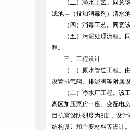
（三）净水工艺。
同意
滤池→（投加消毒剂）清水池
（四）消毒工艺
。
同意
（五）污泥处理流程
。
程。
三、
工程设计
（一）原水管道工程
。
设置排气阀、排泥阀等附属
（二）净水厂工程
。
该
高区加压泵房一座、变配电
目抗震设防烈度为
8
度，设计
结构设计和主要材料等设计