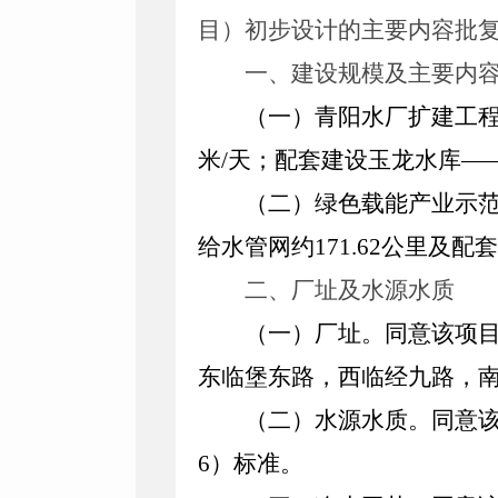
目）初步设计的主要内容批
一、
建设规模及主要内
（一）青阳水厂扩建工
米
/
天；配套建设玉龙水库—
（二）绿色载能产业示
给水管网约
171.62
公里及配套
二、
厂址及水源水质
（一）厂址
。
同意该项
东临堡东路，西临经九路，
（二）水源水质
。
同意
6
）标准。