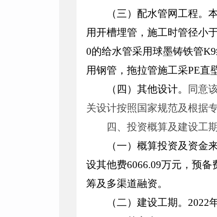
（三）配水管网工程。
用开槽埋管，施工时管径小
0
的给水管采用球墨铸铁管
K9
用钢管，拖拉管施工采
PE
直
（四）其他设计。
同意
关设计按照国家规范及根据
四、
投资概算及建设工
（一）
概算投资及资金
设其他费
6066.09
万元，预备
筹及多渠道融资。
（二）
建设工期。
2022