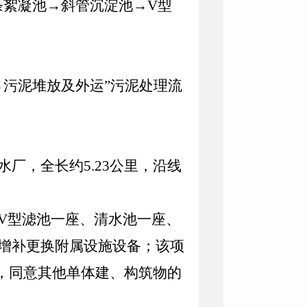
条絮凝池→斜管沉淀池→
V
型
→污泥堆放及外运”污泥处理流
水厂，全长约
5.23
公里，沿线
V
型滤池一座、清水池一座、
增补更换附属设施设备；该项
，同意其他单体建、构筑物的