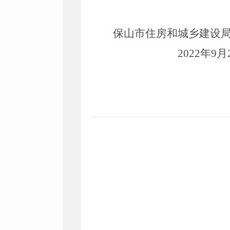
保山市住房和城乡建设
20
22
年
9
月