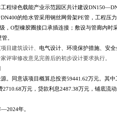
本工程绿色载能产业示范园区共计建设
DN150
—
D
于
DN400
的给水管采用钢丝网骨架
PE
管，工程压力
级，
O
型橡胶圈接口承插连接；敷设与管廊内时
壁管。
该项目建筑设计、
电气设计、环境保护措施、安全
专家评审修改意见完善后的初步设计要求执行。
期
来源。
同意该项目概算总投资
59441.62
万元。其中
费
2710.68
万元，贷款利息
2487.38
万元，铺底流动
年—
2024
年。