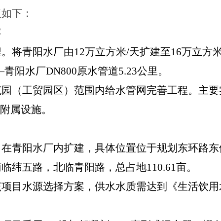
复如下：
容
程
。
将青阳水厂由
12
万立方米
/
天扩建至
16
万立方
—青阳水厂
DN800
原水管道
5.23
公里。
范园（工贸园区）范围内给水管网完善工程。
主要
附属设施。
目在青阳水厂内扩建，具体位置位于规划东环路东
南临纬五路，北临青阳路，总占地
110.61
亩。
该项目水源选择方案，供水水质需达到《生活饮用