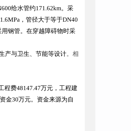
N600
给水管约
171.62km
。采
1.6MPa
，管径大于等于
DN40
采用钢管。在穿越障碍物时采
生产与卫生、节能等设计
。相
工程费
48147.47
万元，工程建
资金
30
万元。资金来源为自