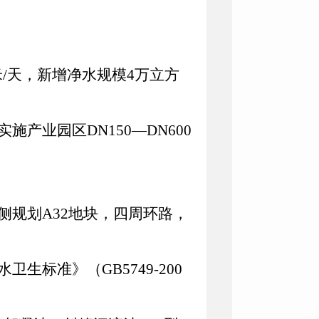
米
/
天，新增净水规模
4
万立方
实施产业园区
DN150
—
DN600
侧规划
A32
地块，四周环路，
水卫生标准》（
GB5749-200