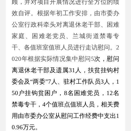
顾，并对项目开展情况进行全方位的绩
效自评。根据年初工作安排，由市
委
办
公室行政科牵头对离退休老干部、困难
家庭、困难老党员
、兰城街道禁毒专
干、各值班室值班人员
进行走访慰问。
2
0
20
年根据实际情况集中慰问
5
次，慰问
离退休老干部及遗属
31人，扶贫挂钩村
委会及“两委”7人、驻村工作队员3人，1
50户挂钩贫困户，8名困难党员，12名
禁毒专干，4个值班点值班人员，
相关费
用由市
委
办公室从慰问工作经费中支出
1
0.96
万
元。