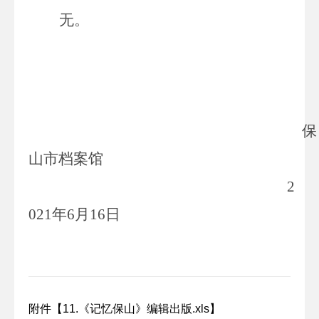
无。
保
山市档案馆
2
021
年
6
月
16
日
附件【
11.《记忆保山》编辑出版.xls
】