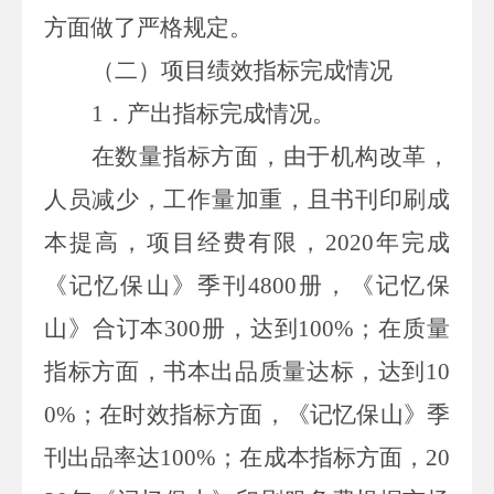
方面做了严格规定。
（二）项目绩效指标完成情况
1
．产出指标完成情况。
在
数量指标
方面，由于机构改革，
人员减少，工作量加重，且书刊印刷成
本提高，项目经费有限，
2020
年
完成
《记忆保山》季刊
4800
册，《记忆保
山》合订本
300
册，
达到
100%
；在
质量
指标
方面，书本出品质量达标，达到
10
0%
；在
时效指标
方面，
《记忆保山》季
刊出品率达
100%
；在
成本指标
方面，
20