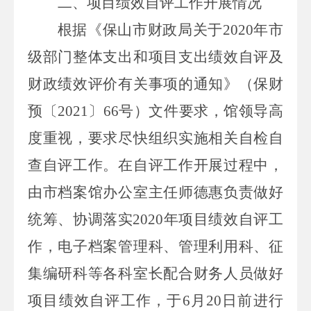
二、项目绩效自评工作开展情况
根据《
保山市财政局关于
20
20
年
市
级部门整体支出和项目支出
绩效
自评及
财政绩效评价
有关事项的通知》（保财
预〔
20
21
〕
66
号）文件要求，
馆
领导高
度重视，
要求
尽快组织实施相关自检自
查自评工作。
在自评工作开展过程中，
由
市档案馆办公室主任师德惠
负责做好
统筹、协调落实
20
20
年项目绩效
自
评工
作，
电子档案管理科、管理利用科、征
集编研科等
各科室长配合财务人员做好
项目绩效自评工作，于
6
月
20
日前进行