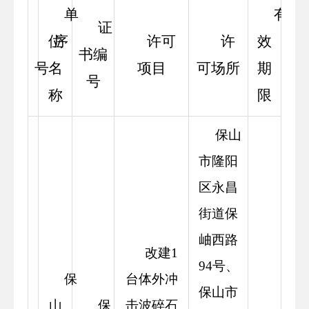
单
有
证
位
序
许可
许
效
书编
号
名
项目
可场所
期
号
称
限
保山
市隆阳
区永昌
街道保
岫西路
改建1
94号、
保
台体外冲
保山市
山
保
击波碎石