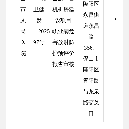
隆阳区
市
卫健
机机房建
永昌街
人
发
设项目
****
1
道永昌
民
﹝2025﹞
职业病危
路
医
97号
害放射防
356、
院
护预评价
保山市
报告审核
隆阳区
青阳路
与龙泉
路交叉
口