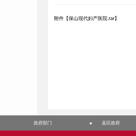
附件【
保山现代妇产医院.rar
】
政府部门
县区政府