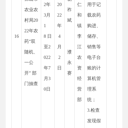
2
年
20
仁
用于记
农业农
祚
3月
22
和
载农药
村局20
斌
1
年
镇
购进、
22年农
16
8 日
4
李
储存、
药“双
至2
月
江
销售等
随机、
濮
022
2
农
电子台
一公
永
年7
日
资
账的计
开” 部
赛
月3
经
算机管
门抽查
0日
营
理系
部
统；
3.检查
发现假