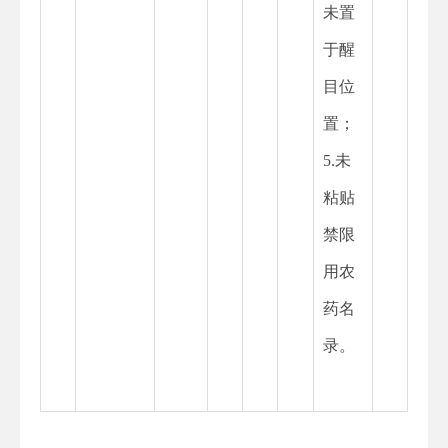
未置
于醒
目位
置；
5.未
粘贴
禁限
用农
药名
录。