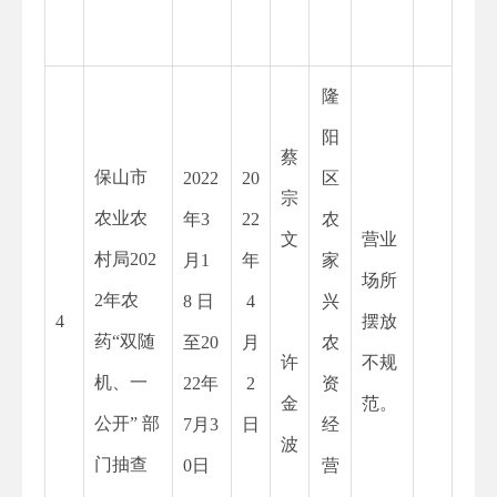
隆
阳
蔡
保山市
2022
20
区
宗
农业农
年
3
22
农
文
营业
村局202
月1
年
家
场所
2年农
8 日
4
兴
4
摆放
药“双随
至20
月
农
许
不规
机、一
22年
2
资
金
范。
公开” 部
7月3
日
经
波
门抽查
0日
营