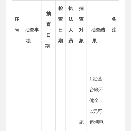
检
执
抽
抽
序
查
法
查
备
查
号
抽查事
日
人
对
抽查结
注
日
项
期
员
象
果
期
1.经营
台账不
健全；
2.无可
施
追溯电