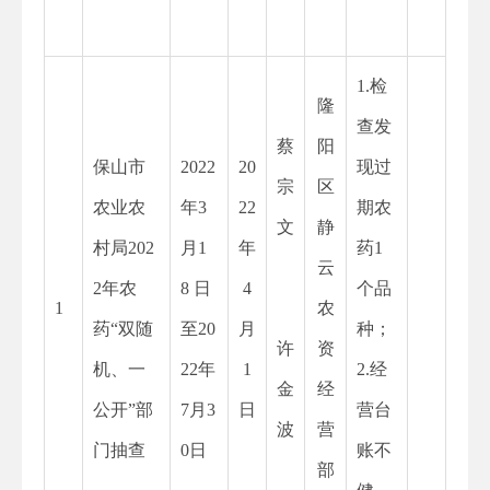
1.检
隆
查发
蔡
阳
保山市
2022
20
现过
宗
区
农业农
年
3
22
期农
文
静
村局202
月1
年
药1
云
2年农
8 日
4
个品
1
农
药“双随
至20
月
种；
许
资
机、一
22年
1
2.经
金
经
公开”部
7月3
日
营台
波
营
门抽查
0日
账不
部