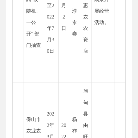
至2
月
惠
随机、
濮
展经营
022
2
农
一公
永
活动。
年7
日
农
开” 部
赛
月3
资
门抽查
0日
店
施
甸
202
县
保山市
杨
2
年
20
由
农业农
祚
3月
22
旺