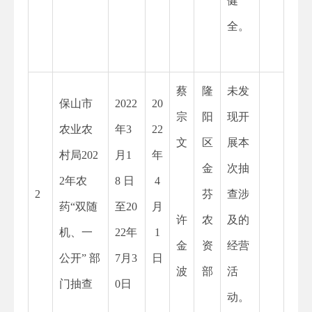
健
全。
蔡
隆
未发
保山市
2022
20
宗
阳
现开
农业农
年
3
22
文
区
展本
村局202
月1
年
金
次抽
2年农
8 日
4
2
芬
查涉
药“双随
至20
月
许
农
及的
机、一
22年
1
金
资
经营
公开” 部
7月3
日
波
部
活
门抽查
0日
动。