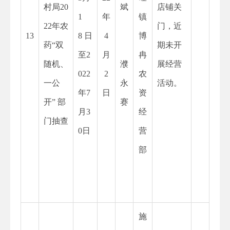
村局20
斌
店铺关
1
年
镇
22年农
门，近
13
8 日
4
博
药“双
期未开
至2
月
冉
随机、
濮
展经营
022
2
农
一公
永
活动。
年7
日
资
开” 部
赛
月3
经
门抽查
0日
营
部
施