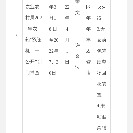
宗
农业农
年
3
22
区
灭火
文
村局202
月1
年
年
器；
2年农
8 日
4
年
3.无
5
药“双随
至20
月
丰
农药
许
机、一
22年
1
农
包装
金
公开” 部
7月3
日
资
废弃
波
门抽查
0日
店
物回
收装
置；
4.未
粘贴
禁限