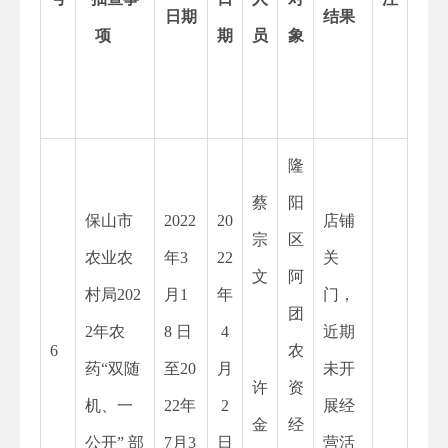
日期
结果
项
期
员
象
隆
蔡
阳
保山市
2022
20
店铺
宗
区
农业农
年
3
22
关
文
阿
村局202
月1
年
门，
团
2年农
8 日
4
近期
6
农
药“双随
至20
月
未开
许
资
机、一
22年
2
展经
金
经
公开” 部
7月3
日
营活