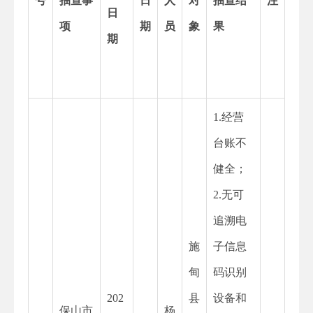
号
抽查事
日
人
对
抽查结
注
日
项
期
员
象
果
期
1.经营
台账不
健全；
2.无可
追溯电
施
子信息
甸
码识别
202
县
设备和
保山市
杨