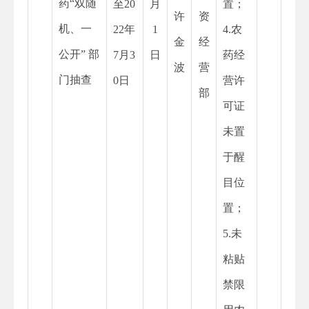
药“双随
至20
月
置；
许
资
机、一
22年
1
4.农
金
经
公开” 部
7月3
日
药经
波
营
门抽查
0日
营许
部
可证
未置
于醒
目位
置；
5.未
粘贴
禁限