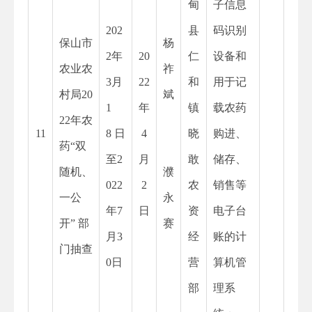
甸
子信息
202
县
码识别
保山市
杨
2
年
20
仁
设备和
农业农
祚
3月
22
和
用于记
村局20
斌
1
年
镇
载农药
22年农
11
8 日
4
晓
购进、
药“双
至2
月
敢
储存、
随机、
濮
022
2
农
销售等
一公
永
年7
日
资
电子台
开” 部
赛
月3
经
账的计
门抽查
0日
营
算机管
部
理系