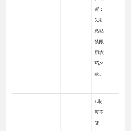
置；
5.未
粘贴
禁限
用农
药名
录。
1.制
度不
健