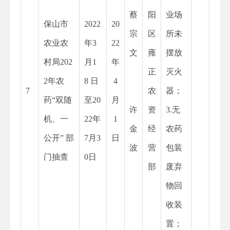
蔡
阳
业场
保山市
2022
20
宗
区
所未
农业农
年
3
22
文
雍
摆放
村局202
月1
年
正
灭火
2年农
8 日
4
7
农
器；
药“双随
至20
月
许
资
3.无
机、一
22年
1
金
经
农药
公开” 部
7月3
日
波
营
包装
门抽查
0日
部
废弃
物回
收装
置；