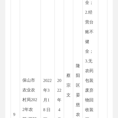
全；
2.经
营台
账不
健
全；
3.无
隆
农药
蔡
阳
保山市
2022
20
包装
宗
区
农业农
年
3
22
废弃
文
晏
村局202
月1
年
物回
慈
2年农
8 日
4
收装
9
农