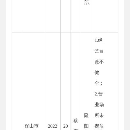
部
1.经
营台
账不
健
全；
2.营
业场
隆
所未
蔡
保山市
2022
20
阳
摆放