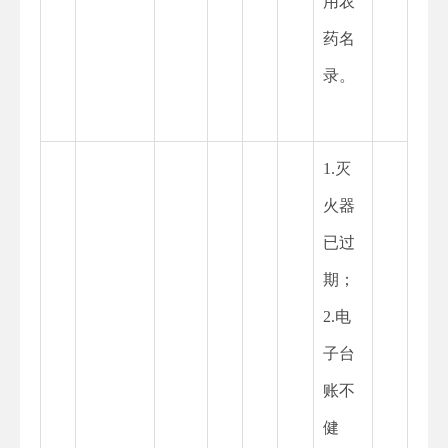
用农
药名
录。
1.灭
火器
已过
期；
2.电
子台
账不
健