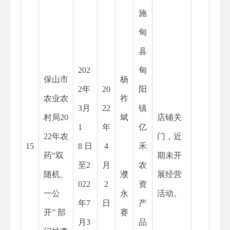
施
甸
县
202
甸
保山市
杨
2
年
20
阳
农业农
祚
3月
22
镇
村局20
斌
店铺关
1
年
亿
22年农
门，近
15
8 日
4
禾
药“双
期未开
至2
月
农
随机、
濮
展经营
022
2
资
一公
永
活动。
年7
日
产
开” 部
赛
月3
品