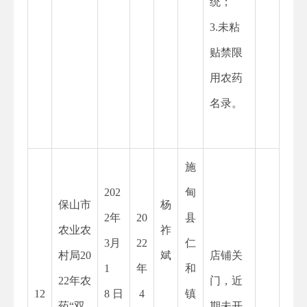
统；
3.未粘
贴禁限
用农药
名录。
施
202
甸
保山市
杨
2
年
20
县
农业农
祚
3月
22
仁
村局20
斌
店铺关
1
年
和
22年农
门，近
12
8 日
4
镇
药“双
期未开