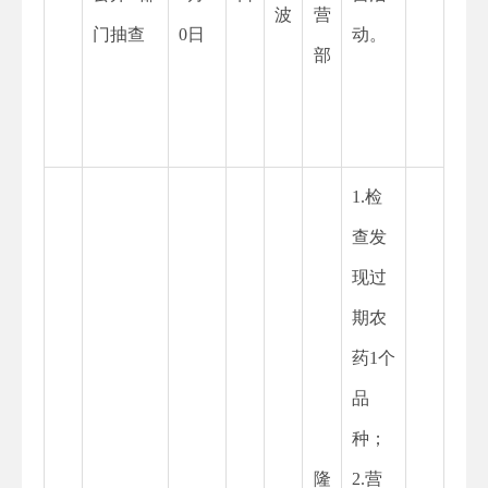
波
营
门抽查
0日
动。
部
1.检
查发
现过
期农
药1个
品
种；
隆
2.营