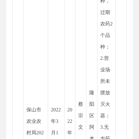
种，
过期
农药2
个品
种；
2.营
业场
所未
隆
摆放
蔡
阳
灭火
保山市
2022
20
宗
区
器；
农业农
年
3
22
文
阿
3.无
村局202
月1
年
杰
农药