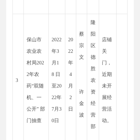
隆
蔡
阳
保山市
2022
20
店铺
宗
区
农业农
年
3
22
关
文
德
村局202
月1
年
门，
胜
2年农
8 日
4
近期
3
农
药“双随
至20
月
未开
许
资
机、一
22年
2
展经
金
经
公开” 部
7月3
日
营活
波
营
门抽查
0日
动。
部