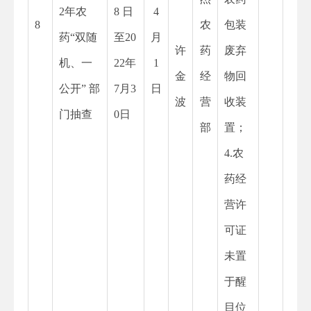
2年农
8 日
4
8
农
包装
药“双随
至20
月
许
药
废弃
机、一
22年
1
金
经
物回
公开” 部
7月3
日
波
营
收装
门抽查
0日
部
置；
4.农
药经
营许
可证
未置
于醒
目位