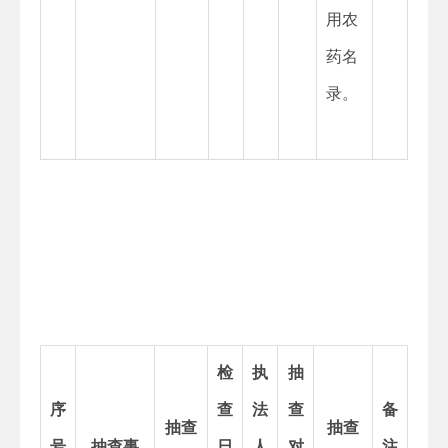
用农
药名
录。
检
执
抽
序
查
法
查
备
抽查
抽查
号
抽查事
日
人
对
注