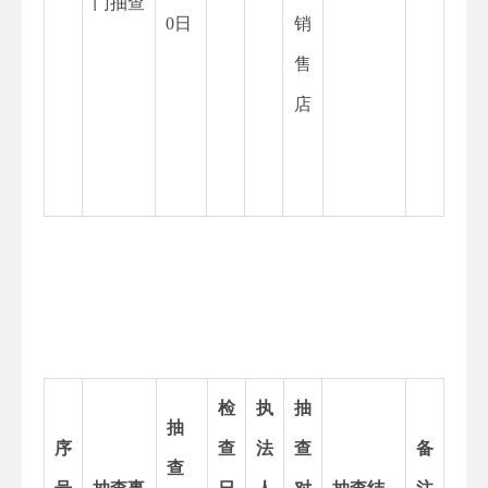
门抽查
0日
销
售
店
检
执
抽
抽
序
查
法
查
备
查