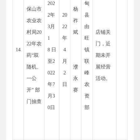
202
甸
保山市
杨
2
年
20
县
农业农
祚
3月
22
由
村局20
斌
店铺关
1
年
旺
22年农
门，近
14
8 日
4
镇
药“双
期未开
至2
月
联
随机、
濮
展经营
022
2
峰
一公
永
活动。
年7
日
农
开” 部
赛
月3
资
门抽查
0日
部