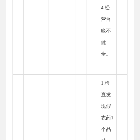
4.经
营台
账不
健
全。
1.检
查发
现假
农药1
个品