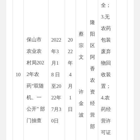
全；
3.无
隆
农药
蔡
阳
保山市
2022
20
包装
宗
区
农业农
年
3
22
废弃
文
阿
村局202
月1
年
物回
香
2年农
10
8 日
4
收装
农
药“双随
至20
月
置；
许
资
机、一
22年
1
4.农
金
经
公开” 部
7月3
日
药经
波
营
门抽查
0日
营许
部
可证