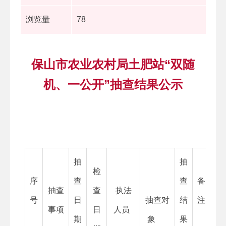
浏览量
78
保山市农业农村局土肥站“双随
机、一公开”抽查结果公示
抽
抽
检
序
查
查
备
抽查
查
执法
号
日
抽查对
结
注
事项
日
人员
期
象
果