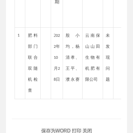
期
1
肥料
2
殷小
云南保
未
02
部门
年
均，杨
山山田
发
2
联合
清孝、
生物有
现
1
0
双随
月
王平、
机肥有
问
2
机
检
日
濮永赛
限公司
题
8
查