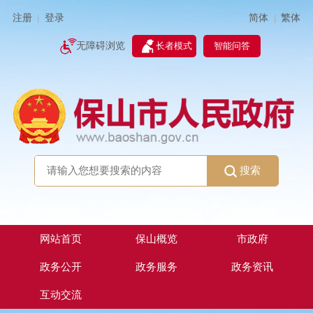
简体
繁体
注册
登录
|
|
无障碍浏览
长者模式
智能问答
搜索
网站首页
保山概览
市政府
政务公开
政务服务
政务资讯
互动交流