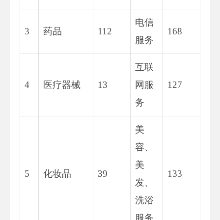
电信
3
药品
112
168
服务
互联
4
医疗器械
13
网服
127
务
美
容、
美
5
化妆品
39
133
发、
洗浴
服务