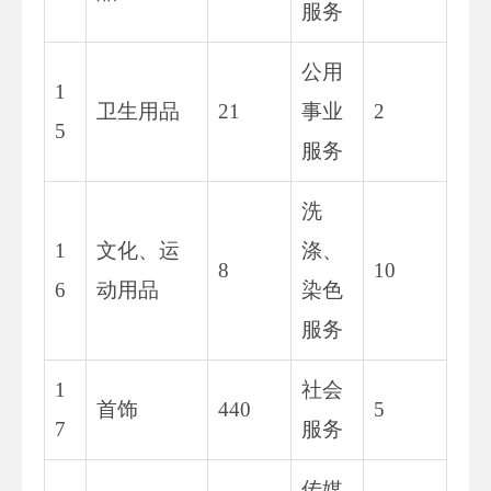
服务
公用
1
卫生用品
21
事业
2
5
服务
洗
1
文化、运
涤、
8
10
6
动用品
染色
服务
1
社会
首饰
440
5
7
服务
传媒