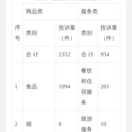
商品类
服务类
序
投诉量
投诉量
类别
类别
号
（件）
（件）
合 计
2352
合 计
954
餐饮
和住
1
食品
1094
201
宿服
务
旅游
2
烟
6
10
服务