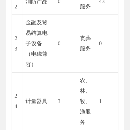
消防产品
0
43
2
服务
金融及贸
易结算电
2
丧葬
子设备
0
0
3
服务
（电磁兼
容）
农、
林、
2
计量器具
3
牧、
1
4
渔服
务