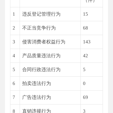
（件）
1
违反登记管理行为
15
2
不正当竞争行为
68
3
侵害消费者权益行为
143
4
产品质量违法行为
42
5
合同行政违法行为
5
6
拍卖违法行为
0
7
广告违法行为
69
8
直销违规行为
3