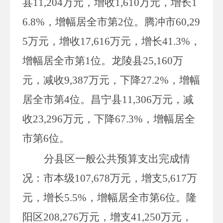
县
11,204
万元，增收
1,610
万元，增长
1
6.8%
，增幅居全市第
2
位。腾冲市
60,29
5
万元，增收
17,616
万元，增长
41.3%
，
增幅居全市第
1
位。龙陵县
25,160
万
元，减收
9,387
万元，下降
27.2%
，增幅
居全市第
4
位。昌宁县
11,306
万元，减
收
23,296
万元，下降
67.3%
，增幅居全
市第
6
位。
分县区一般公共预算支出完成情
况：市本级
107,678
万元，增支
5,617
万
元，增长
5.5%
，增幅居全市第
6
位。隆
阳区
208,276
万元，增支
41,250
万元，