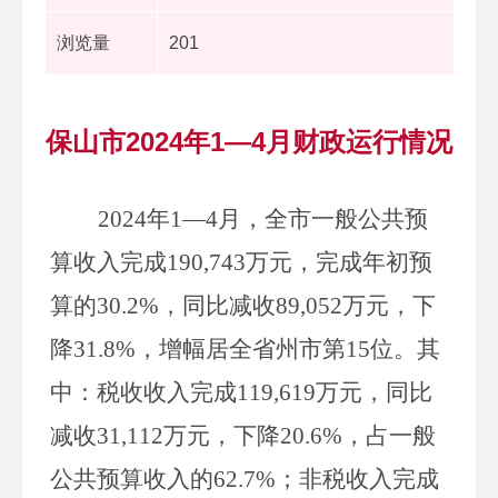
浏览量
201
保山市2024年1—4月财政运行情况
2024
年
1
—
4
月，全市一般公共预
算收入完成
190,743
万元，完成年初预
算的
30.2%
，同比减收
89,052
万元，下
降
31.8%
，增幅居全省州市第
15
位。其
中：税收收入完成
119,619
万元，同比
减收
31,112
万元，下降
20.6%
，占一般
公共预算收入的
62.7%
；非税收入完成