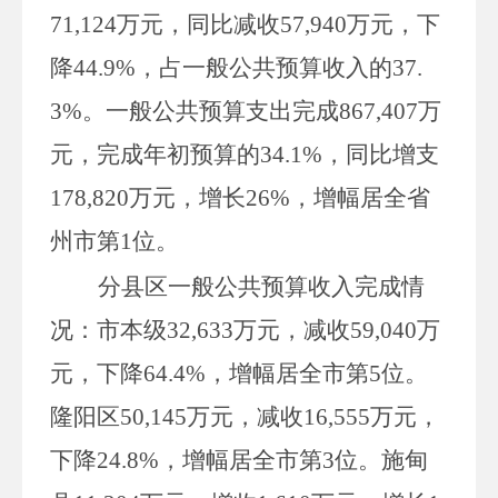
71,124
万元，同比减收
57,940
万元，下
降
44.9%
，占一般公共预算收入的
37.
3%
。一般公共预算支出完成
867,407
万
元，完成年初预算的
34.1%
，同比增支
178,820
万元，增长
26%
，增幅居全省
州市第
1
位。
分县区一般公共预算收入完成情
况：市本级
32,633
万元，减收
59,040
万
元，下降
64.4%
，增幅居全市第
5
位。
隆阳区
50,145
万元，减收
16,555
万元，
下降
24.8%
，增幅居全市第
3
位。施甸