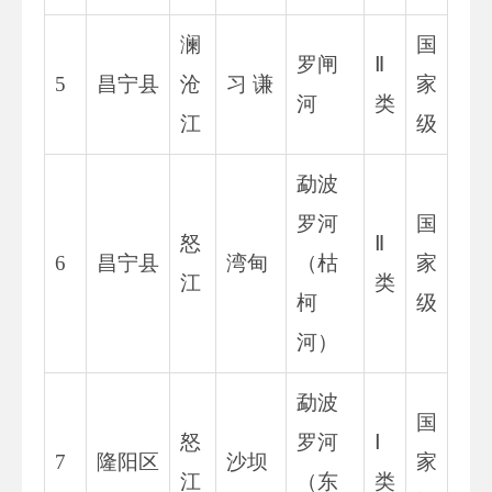
澜
国
罗闸
Ⅱ
5
昌宁县
沧
习 谦
家
河
类
江
级
勐波
罗河
国
怒
Ⅱ
6
昌宁县
湾甸
（枯
家
江
类
柯
级
河）
勐波
国
怒
罗河
Ⅰ
7
隆阳区
沙坝
家
江
（东
类