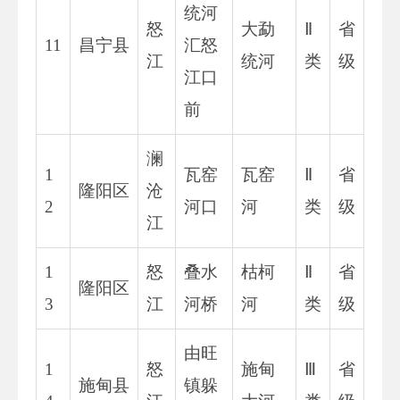
统河
怒
大勐
Ⅱ
省
11
昌宁县
汇怒
江
统河
类
级
江口
前
澜
1
瓦窑
瓦窑
Ⅱ
省
隆阳区
沧
2
河口
河
类
级
江
1
怒
叠水
枯柯
Ⅱ
省
隆阳区
3
江
河桥
河
类
级
由旺
1
怒
施甸
Ⅲ
省
施甸县
镇躲