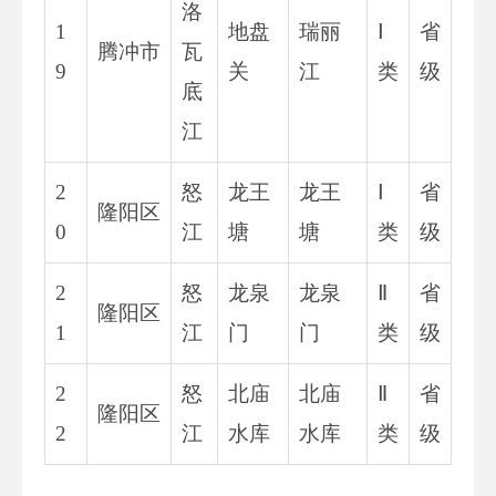
洛
1
地盘
瑞丽
Ⅰ
省
腾冲市
瓦
9
关
江
类
级
底
江
2
怒
龙王
龙王
Ⅰ
省
隆阳区
0
江
塘
塘
类
级
2
怒
龙泉
龙泉
Ⅱ
省
隆阳区
1
江
门
门
类
级
2
怒
北庙
北庙
Ⅱ
省
隆阳区
2
江
水库
水库
类
级