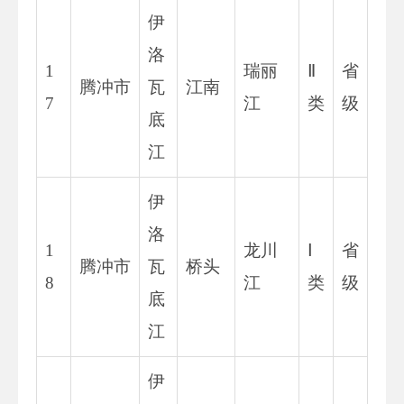
伊
洛
1
瑞丽
Ⅱ
省
腾冲市
瓦
江南
7
江
类
级
底
江
伊
洛
1
龙川
Ⅰ
省
腾冲市
瓦
桥头
8
江
类
级
底
江
伊