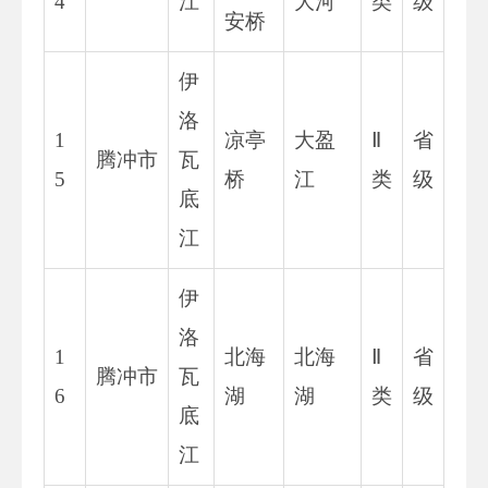
4
江
大河
类
级
安桥
伊
洛
1
凉亭
大盈
Ⅱ
省
腾冲市
瓦
5
桥
江
类
级
底
江
伊
洛
1
北海
北海
Ⅱ
省
腾冲市
瓦
6
湖
湖
类
级
底
江