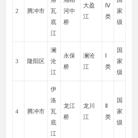
大盈
Ⅳ
2
腾冲市
瓦
河中
家
江
类
底
桥
级
江
澜
国
永保
澜沧
Ⅰ
3
隆阳区
沧
家
桥
江
类
江
级
伊
洛
国
龙江
龙川
Ⅱ
4
腾冲市
瓦
家
桥
江
类
底
级
江