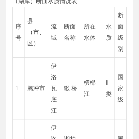
（湖库）断面水质情况表
断
县
序
流
断面
所在
水
面
（市、
号
域
名称
水体
质
级
区）
别
伊
洛
国
槟榔
Ⅱ
1
腾冲市
瓦
猴 桥
家
江
类
底
级
江
伊
洛
湘柏
国