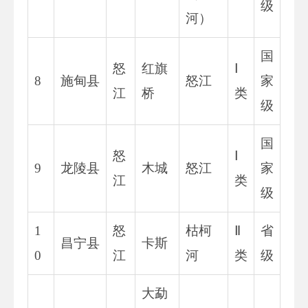
级
河）
国
怒
红旗
Ⅰ
8
施甸县
怒江
家
江
桥
类
级
国
怒
Ⅰ
9
龙陵县
木城
怒江
家
江
类
级
1
怒
枯柯
Ⅱ
省
昌宁县
卡斯
0
江
河
类
级
大勐