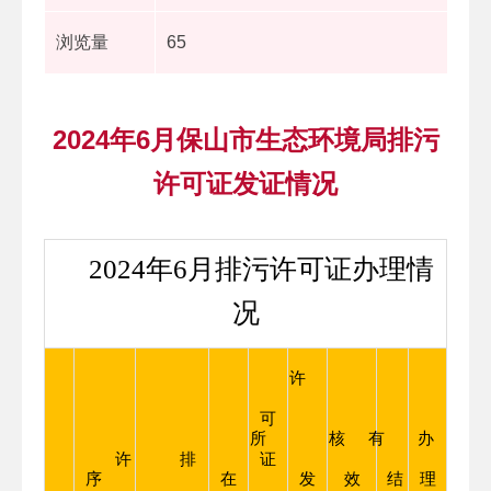
浏览量
65
2024年6月保山市生态环境局排污
许可证发证情况
2024年6月排污许可证办理情
况
许
可
所
核
有
办
办
许
排
证
序
在
发
效
结
理