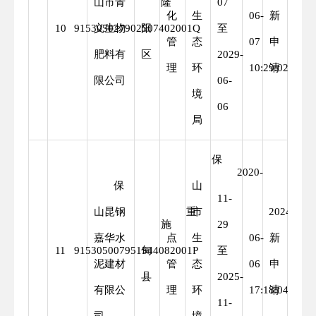
山市青
隆
07
化
生
06-
新
10
915305027902507402001Q
义生物
阳
至
管
态
07
申
肥料有
区
2029-
理
环
10:29:02
请
限公司
06-
境
06
局
保
2020-
保
山
11-
山昆钢
重
市
2024-
重
施
29
嘉华水
点
生
06-
新
11
915305007951544082001P
甸
至
泥建材
管
态
06
申
县
2025-
有限公
理
环
17:18:04
请
11-
司
境