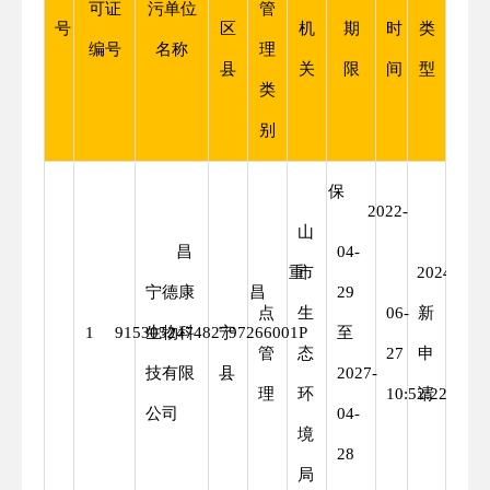
可证
污单位
管
号
区
机
期
时
类
编号
名称
理
县
关
限
间
型
类
别
保
2022-
山
昌
04-
重
市
2024-
重
宁德康
昌
29
点
生
06-
新
1
915305247482797266001P
生物科
宁
至
管
态
27
申
技有限
县
2027-
理
环
10:52:22
请
公司
04-
境
28
局