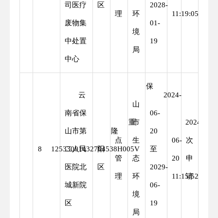
司医疗
区
2028-
理
环
11:19:05
废物集
01-
境
中处置
19
局
中心
保
云
2024-
山
南省保
06-
重
市
2024-
首
山市第
隆
20
点
生
06-
次
8
12533001432704538H005V
二人民
阳
至
管
态
20
申
医院北
区
2029-
理
环
11:15:52
请
城新院
06-
境
区
19
局