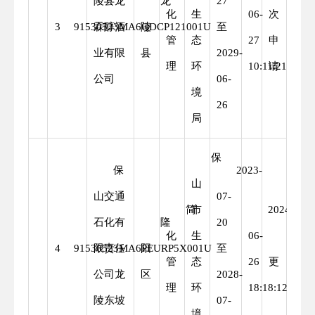
陵县龙
龙
27
化
生
06-
次
3
91530523MA6QDCP121001U
霖醇酒
陵
至
管
态
27
申
业有限
县
2029-
理
环
10:11:21
请
公司
06-
境
26
局
保
保
2023-
山
山交通
07-
简
市
2024-
石化有
隆
20
化
生
06-
变
4
91530523MA6PEURP5X001U
限责任
阳
至
管
态
26
更
公司龙
区
2028-
理
环
18:18:12
陵东坡
07-
境