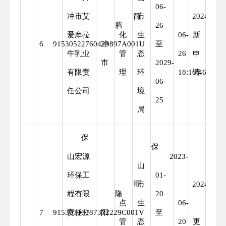
06-
冲市艾
简
市
2024-
重
腾
26
爱摩拉
化
生
06-
新
6
91530522760429897A001U
冲
至
牛乳业
管
态
26
申
市
2029-
有限责
理
环
18:16:46
请
06-
任公司
境
25
局
保
保
山宏源
2023-
山
环保工
01-
重
市
2024-
程有限
隆
20
点
生
06-
变
7
91530500787372229C001V
责任公
阳
至
管
态
20
更