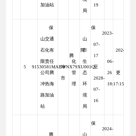
加油站
19
局
保
保
2023-
山交通
山
07-
石化有
简
市
2024-
腾
17
限责任
化
生
06-
变
5
91530581MABWNX79XU001Q
冲
至
公司腾
管
态
26
更
市
2028-
冲热海
理
环
18:17:15
07-
路加油
境
16
站
局
保
2024-
腾
山