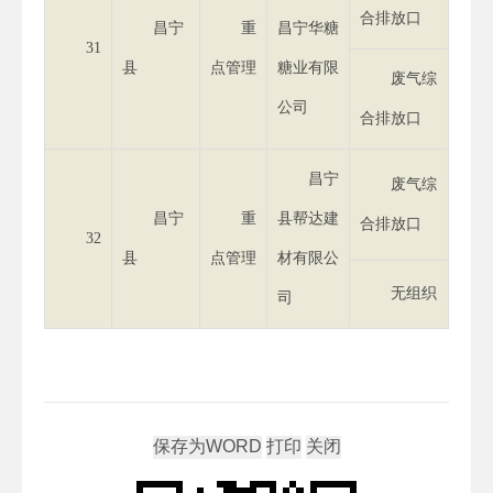
合排放口
昌宁
重
昌宁华糖
31
县
点管理
糖业有限
废气综
公司
合排放口
昌宁
废气综
昌宁
重
县帮达建
合排放口
32
县
点管理
材有限公
无组织
司