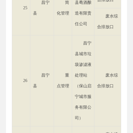
昌宁
简
县耈酒酿
25
县
化管理
造有限责
废水综
任公司
合排放口
昌宁
县城市垃
圾渗滤液
昌宁
重
处理站
废水综
26
县
点管理
（保山启
合排放口
宁城市服
务有限公
司）