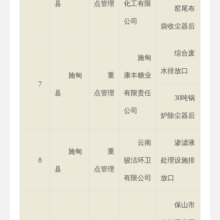
县
点管理
化工有限
窑尾布
公司
袋收尘器后
综合废
施甸
水排放口
施甸
重
康丰糖业
7
县
点管理
有限责任
30吨锅
公司
炉除尘器后
云南
渗滤液
施甸
重
8
骏洁环卫
处理设施排
县
点管理
有限公司
放口
保山市