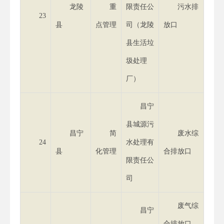
龙陵
重
限责任公
污水排
23
县
点管理
司（龙陵
放口
县生活垃
圾处理
厂）
昌宁
县城源污
昌宁
简
废水综
24
水处理有
县
化管理
合排放口
限责任公
司
废气综
昌宁
合排放口