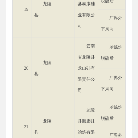
脱硫后
龙陵
县泰康硅
19
县
业有限公
厂界外
司
下风向
云南
冶炼炉
省龙陵县
脱硫后
龙陵
20
龙山硅有
县
厂界外
限责任公
下风向
司
冶炼炉
龙陵
脱硫后
龙陵
县顺康硅
21
县
冶炼有限
厂界外