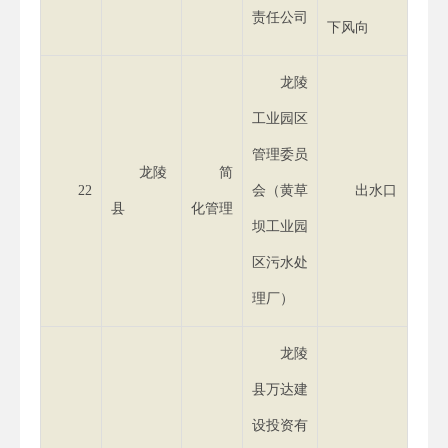
责任公司
下风向
龙陵
工业园区
管理委员
龙陵
简
22
会（黄草
出水口
县
化管理
坝工业园
区污水处
理厂）
龙陵
县万达建
设投资有