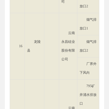
司
放口2
烟气排
放口1
云南
龙陵
永昌硅业
烟气排
16
县
股份有限
放口2
公司
厂界外
下风向
795矿
井涌水排放
口
云南