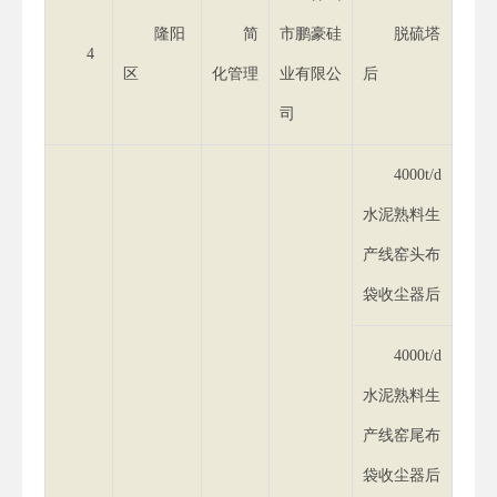
隆阳
简
市鹏豪硅
脱硫塔
4
区
化管理
业有限公
后
司
4000t/d
水泥熟料生
产线窑头布
袋收尘器后
4000t/d
水泥熟料生
产线窑尾布
袋收尘器后