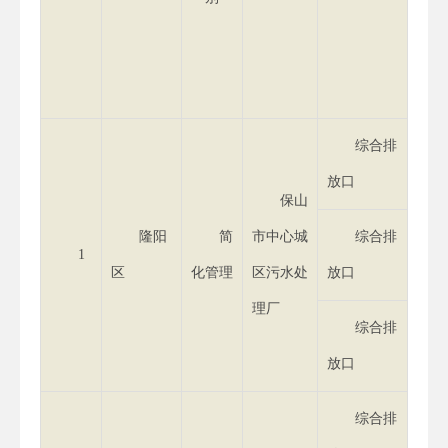
（
m
mg
综合排
放口
保山
隆阳
简
市中心城
综合排
1
区
化管理
区污水处
放口
理厂
综合排
放口
综合排