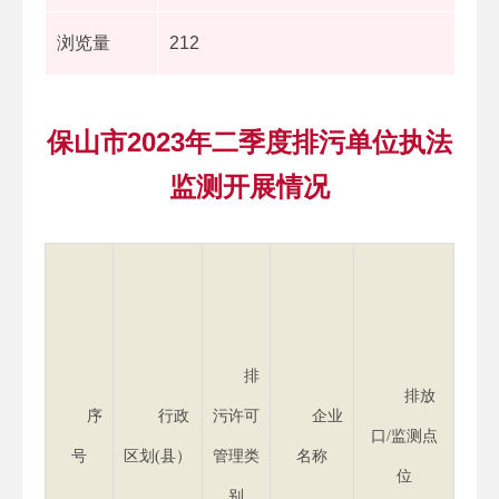
浏览量
212
保山市2023年二季度排污单位执法
监测开展情况
度
标
排
标/
排放
序
行政
污许可
企业
（排
口/监测点
号
区划(县）
管理类
名称
排
位
别