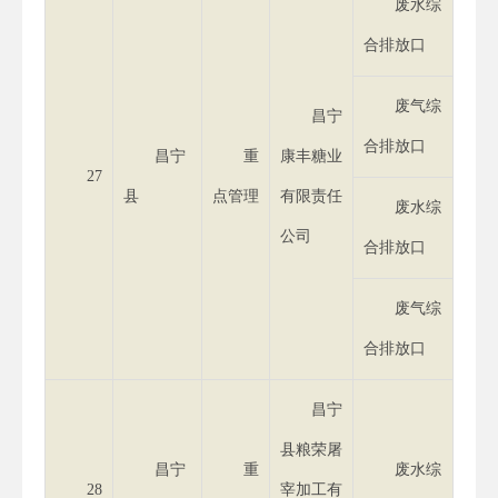
废水综
合排放口
废气综
昌宁
合排放口
昌宁
重
康丰糖业
27
县
点管理
有限责任
废水综
公司
合排放口
废气综
合排放口
昌宁
县粮荣屠
昌宁
重
废水综
28
宰加工有