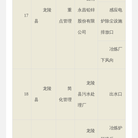
龙陵
重
永昌铅锌
感应电
17
县
点管理
股份有限
炉除尘设施
公司
排放口
冶炼厂
下风向
龙陵
龙陵
简
18
县污水处
出水口
县
化管理
理厂
冶炼炉
龙陵