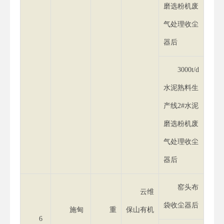
磨选粉机废
气处理收尘
器后
3000t/d
水泥熟料生
产线2#水泥
磨选粉机废
气处理收尘
器后
窑头布
云维
袋收尘器后
施甸
重
保山有机
6