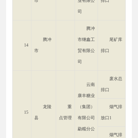
市
业有限公
排口
司
腾冲
腾冲
市继鑫工
尾矿库
14
市
贸有限公
排口
司
废水总
云南
排口
康丰糖业
龙陵
重
（集团）
烟气排
15
县
点管理
有限公司
放口1
勐糯分公
烟气排