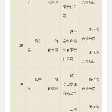
县
点管理
合排放口
限责任公
司
废水综
昌宁
合排放口
昌宁
简
县红庆糖
29
县
化管理
业有限责
废气综
任公司
合排放口
昌宁
昌宁
简
粉尘综
30
映山水泥
县
化管理
合排放口
有限公司
废水综
云南