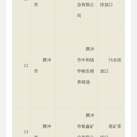
市
业有限公
排放口
司
氨氮1
腾冲
(210
腾冲
市中和镇
污水排
12
COD
市
华铭生猪
放口
(131
养殖场
总磷9
(81.
腾冲
腾冲
市银鑫矿
尾矿库
13