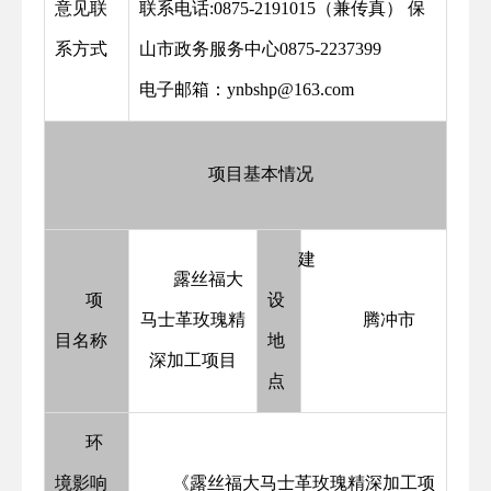
意见联
联系电话:0875-2191015（兼传真） 保
系方式
山市政务服务中心0875-2237399
电子邮箱：ynbshp@163.com
项目基本情况
建
露丝福大
项
设
马士革玫瑰精
腾冲市
目名称
地
深加工项目
点
环
境影响
《露丝福大马士革玫瑰精深加工项